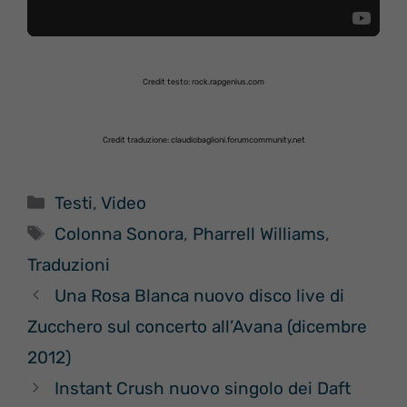
Credit testo: rock.rapgenius.com
Credit traduzione: claudiobaglioni.forumcommunity.net
Categorie
Testi
,
Video
Tag
Colonna Sonora
,
Pharrell Williams
,
Traduzioni
Una Rosa Blanca nuovo disco live di
Zucchero sul concerto all’Avana (dicembre
2012)
Instant Crush nuovo singolo dei Daft