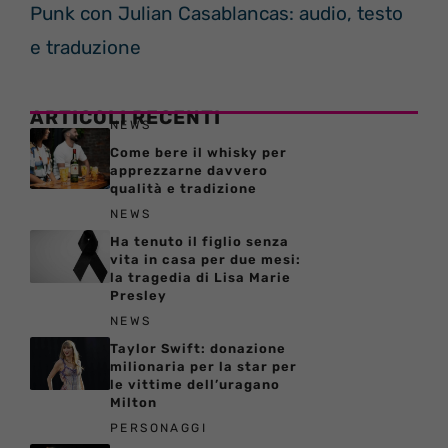
Punk con Julian Casablancas: audio, testo
e traduzione
ARTICOLI RECENTI
NEWS
Come bere il whisky per
apprezzarne davvero
qualità e tradizione
NEWS
Ha tenuto il figlio senza
vita in casa per due mesi:
la tragedia di Lisa Marie
Presley
NEWS
Taylor Swift: donazione
milionaria per la star per
le vittime dell’uragano
Milton
PERSONAGGI