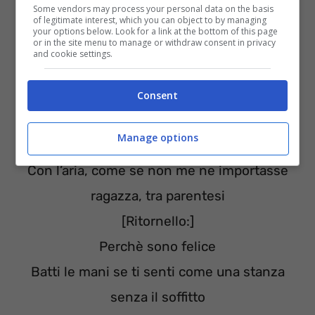
Some vendors may process your personal data on the basis
of legitimate interest, which you can object to by managing
your options below. Look for a link at the bottom of this page
or in the site menu to manage or withdraw consent in privacy
and cookie settings.
Può sembrare folle quello che sto per dire
La luce del sole, lei è qui, puoi portare via
Consent
Sono una mongolfiera che può arrivare fino
Manage options
allo spazio
Con l’aria, come se non me ne importasse
ragazza, tra parentesi
[Ritornello:]
Perchè sono felice
Batti le mani se ti senti come una stanza
senza il soffitto