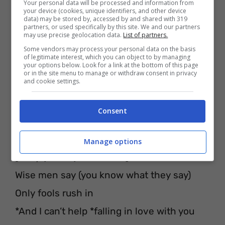
Your personal data will be processed and information from
your device (cookies, unique identifiers, and other device
data) may be stored by, accessed by and shared with 319
partners, or used specifically by this site. We and our partners
[Foster]
may use precise geolocation data.
List of partners.
Some vendors may process your personal data on the basis
‘Cause wise men say only fools rush in
of legitimate interest, which you can object to by managing
your options below. Look for a link at the bottom of this page
But pretty girls make fools outta wise men
or in the site menu to manage or withdraw consent in privacy
and cookie settings.
Wise men say only fools rush in
But pretty girls make fools outta wise men,
Consent
like
Manage options
[Sody (Foster), *Insieme*]
Wise men say (you know what they say)
Only fools rush in
*And I can’t help *falling in love with you