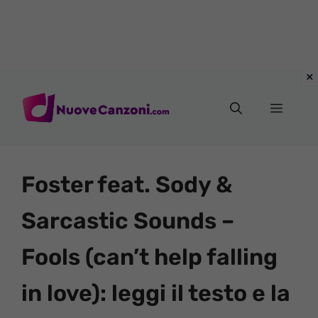
Vai
al
Menu
contenuto
Foster feat. Sody &
Sarcastic Sounds –
Fools (can’t help falling
in love): leggi il testo e la