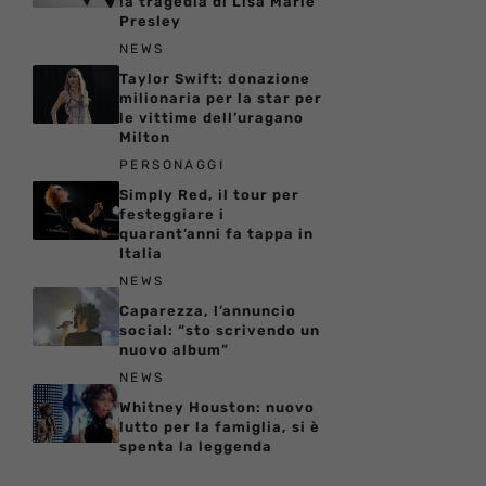
la tragedia di Lisa Marie
Presley
NEWS
Taylor Swift: donazione
milionaria per la star per
le vittime dell’uragano
Milton
PERSONAGGI
Simply Red, il tour per
festeggiare i
quarant’anni fa tappa in
Italia
NEWS
Caparezza, l’annuncio
social: “sto scrivendo un
nuovo album”
NEWS
Whitney Houston: nuovo
lutto per la famiglia, si è
spenta la leggenda