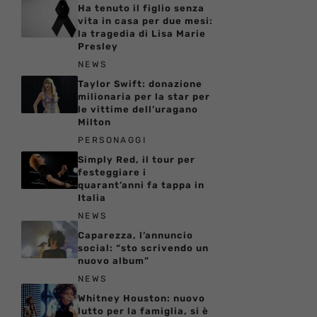
Ha tenuto il figlio senza
vita in casa per due mesi:
la tragedia di Lisa Marie
Presley
NEWS
Taylor Swift: donazione
milionaria per la star per
le vittime dell’uragano
Milton
PERSONAGGI
Simply Red, il tour per
festeggiare i
quarant’anni fa tappa in
Italia
NEWS
Caparezza, l’annuncio
social: “sto scrivendo un
nuovo album”
NEWS
Whitney Houston: nuovo
lutto per la famiglia, si è