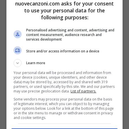
Prendo calci e pugni, ma non vado giù (ma
nuovecanzoni.com asks for your consent
to use your personal data for the
non vado giù)
following purposes:
Quanta strada in queste Retro 3 (Retro 3)
Personalised advertising and content, advertising and
Per stare lontana dalle donne
content measurement, audience research and
services development
Che odiano le donne, che odiano le donne
Store and/or access information on a device
Che odiano le donne, donne, donne
Learn more
Che odiano le donne
Your personal data will be processed and information from
Che odiano le donne, che odiano le donne,
your device (cookies, unique identifiers, and other device
data) may be stored by, accessed by and shared with 319
donne
partners, or used specifically by this site. We and our partners
may use precise geolocation data.
List of partners.
Some vendors may process your personal data on the basis
[Ponte]
of legitimate interest, which you can object to by managing
your options below. Look for a link at the bottom of this page
or in the site menu to manage or withdraw consent in privacy
Si guardano
and cookie settings.
Come tigri allo zoo