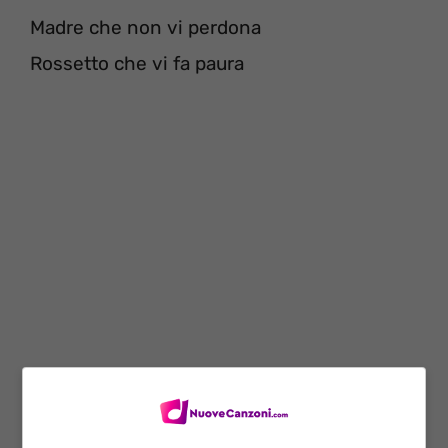
Madre che non vi perdona
Rossetto che vi fa paura
[Ritornello]
Devo dire grazie solo a me (a me)