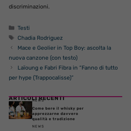
discriminazioni.
Categorie
Testi
Tag
Chadia Rodriguez
Mace e Geolier in Top Boy: ascolta la
nuova canzone (con testo)
Laïoung e Fabri Fibra in “Fanno di tutto
per hype (Trappocalisse)”
ARTICOLI RECENTI
NEWS
Come bere il whisky per
apprezzarne davvero
qualità e tradizione
NEWS