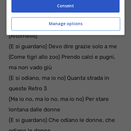
Consent
E si odiano
Ma io no (Ma io no)
Manage options
[Ritornello]
(E si guardano) Devo dire grazie solo a me
(Come tigri allo zoo) Prendo calci e pugni,
ma non vado giù
(E si odiano, ma io no) Quanta strada in
queste Retro 3
(Ma io no, ma io no, ma io no) Per stare
lontana dalle donne
(E si guardano) Che odiano le donne, che
odiano le donne