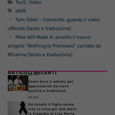
Categorie
Testi
,
Video
Tag
dARI
Tom Odell – Concrete: guarda il video
ufficiale (testo e traduzione)
Mike Will Made It: ascolta il nuovo
singolo “Nothing Is Promised” cantato da
Rihanna (testo e traduzione)
ARTICOLI RECENTI
NEWS
Come bere il whisky per
apprezzarne davvero
qualità e tradizione
NEWS
Ha tenuto il figlio senza
vita in casa per due mesi:
la tragedia di Lisa Marie