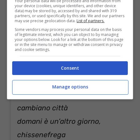
troppo presto
Your personal data will be processed and information from
your device (cookies, unique identifiers, and other device
data) may be stored by, accessed by and shared with 319
la bocca disse fuori casa
partners, or used specifically by this site. We and our partners
may use precise geolocation data.
List of partners.
“adesso esco”
Some vendors may process your personal data on the basis
of legitimate interest, which you can object to by managing
l’Italia come giara adesso, non
your options below. Look for a link at the bottom of this page
or in the site menu to manage or withdraw consent in privacy
and cookie settings.
ci riesco
Dario non sei più lo stesso, non
Consent
ci riesco
Manage options
i ragazzi cambiano paese,
cambiano città
domani è un’altro giorno,
chissenefrega