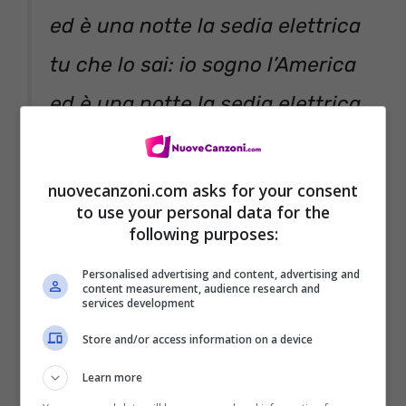
ed è una notte la sedia elettrica
tu che lo sai: io sogno l’America
ed è una notte la sedia elettrica
ed è una notte la sedia elettrica
un temporale, una scossa
nuovecanzoni.com asks for your consent
to use your personal data for the
elettrica
following purposes:
quando mi fai, l’amore è una
Personalised advertising and content, advertising and
content measurement, audience research and
sedia elettrica.
services development
Store and/or access information on a device
La sveglia la mattina suona
Learn more