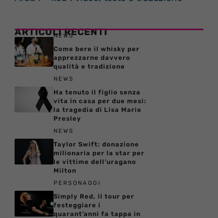
ARTICOLI RECENTI
NEWS
Come bere il whisky per
apprezzarne davvero
qualità e tradizione
NEWS
Ha tenuto il figlio senza
vita in casa per due mesi:
la tragedia di Lisa Marie
Presley
NEWS
Taylor Swift: donazione
milionaria per la star per
le vittime dell’uragano
Milton
PERSONAGGI
Simply Red, il tour per
festeggiare i
quarant’anni fa tappa in