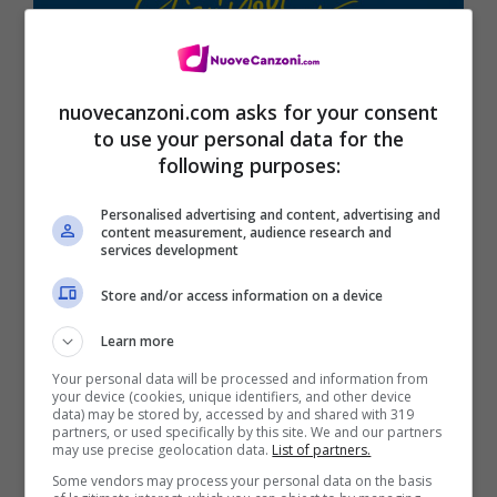
nuovecanzoni.com asks for your consent
to use your personal data for the
following purposes:
Personalised advertising and content, advertising and
content measurement, audience research and
services development
Store and/or access information on a device
Learn more
Your personal data will be processed and information from
your device (cookies, unique identifiers, and other device
Tracklist
(
Audio CD
–
Vinile
–
Download
–
data) may be stored by, accessed by and shared with 319
partners, or used specifically by this site. We and our partners
su iTunes
)
may use precise geolocation data.
List of partners.
Some vendors may process your personal data on the basis