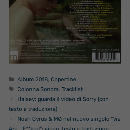
Categorie
Album 2018
,
Copertine
Tag
Colonna Sonora
,
Tracklist
Halsey: guarda il video di Sorry (con
testo e traduzione)
Noah Cyrus & MØ nel nuovo singolo “We
Are… F**ked”: video, testo e traduzione