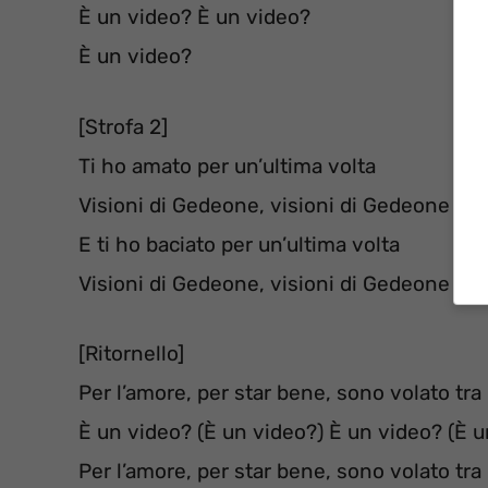
È un video? È un video?
È un video?
[Strofa 2]
Ti ho amato per un’ultima volta
Visioni di Gedeone, visioni di Gedeone
E ti ho baciato per un’ultima volta
Visioni di Gedeone, visioni di Gedeone
[Ritornello]
Per l’amore, per star bene, sono volato tra 
È un video? (È un video?) È un video? (È u
Per l’amore, per star bene, sono volato tra 