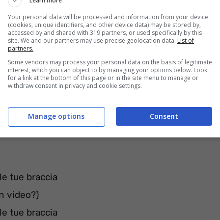
Learn more
Your personal data will be processed and information from your device
(cookies, unique identifiers, and other device data) may be stored by,
accessed by and shared with 319 partners, or used specifically by this
site. We and our partners may use precise geolocation data.
List of
partners.
Some vendors may process your personal data on the basis of legitimate
interest, which you can object to by managing your options below. Look
for a link at the bottom of this page or in the site menu to manage or
withdraw consent in privacy and cookie settings.
Manage options
Consent
le tue braccia
n video?)
le tue braccia