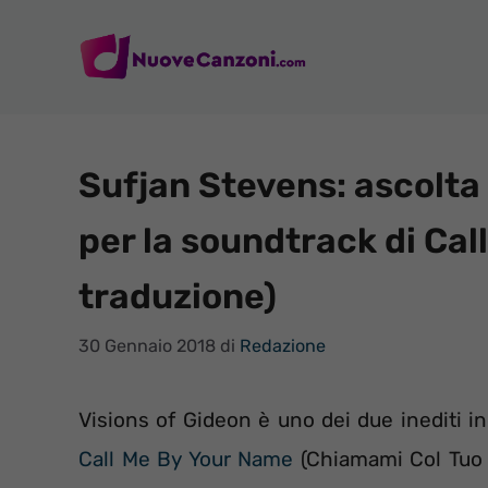
Vai
al
contenuto
Sufjan Stevens: ascolta 
per la soundtrack di Cal
traduzione)
30 Gennaio 2018
di
Redazione
Visions of Gideon è uno dei due inediti i
Call Me By Your Name
(Chiamami Col Tuo N