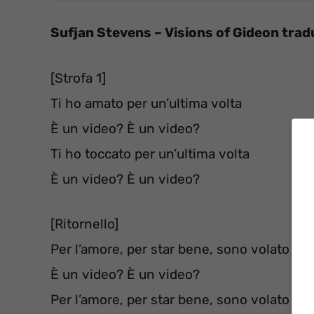
Sufjan Stevens – Visions of Gideon tra
[Strofa 1]
Ti ho amato per un’ultima volta
È un video? È un video?
Ti ho toccato per un’ultima volta
È un video? È un video?
[Ritornello]
Per l’amore, per star bene, sono volato tra 
È un video? È un video?
Per l’amore, per star bene, sono volato tra 