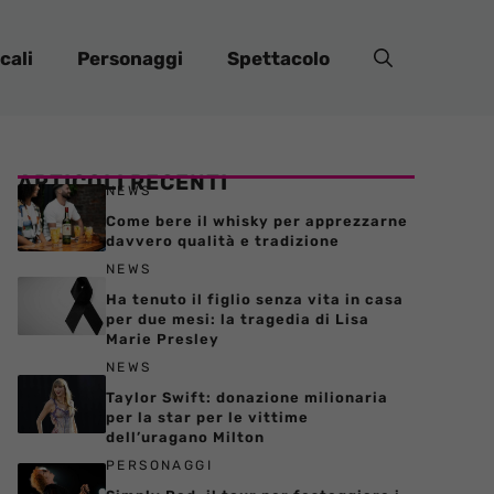
cali
Personaggi
Spettacolo
ARTICOLI RECENTI
NEWS
Come bere il whisky per apprezzarne
davvero qualità e tradizione
NEWS
Ha tenuto il figlio senza vita in casa
per due mesi: la tragedia di Lisa
Marie Presley
NEWS
Taylor Swift: donazione milionaria
per la star per le vittime
dell’uragano Milton
PERSONAGGI