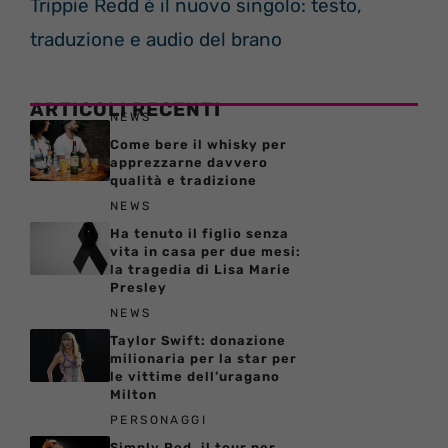
Trippie Redd è il nuovo singolo: testo,
traduzione e audio del brano
ARTICOLI RECENTI
NEWS
Come bere il whisky per
apprezzarne davvero
qualità e tradizione
NEWS
Ha tenuto il figlio senza
vita in casa per due mesi:
la tragedia di Lisa Marie
Presley
NEWS
Taylor Swift: donazione
milionaria per la star per
le vittime dell’uragano
Milton
PERSONAGGI
Simply Red, il tour per