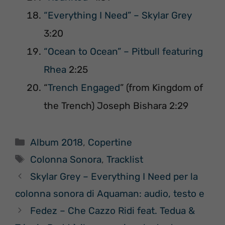
“Everything I Need” – Skylar Grey
3:20
“Ocean to Ocean” – Pitbull featuring
Rhea
2:25
“
Trench Engaged
” (from Kingdom of
the Trench) Joseph Bishara 2:29
Categorie
Album 2018
,
Copertine
Tag
Colonna Sonora
,
Tracklist
Skylar Grey – Everything I Need per la
colonna sonora di Aquaman: audio, testo e
Fedez – Che Cazzo Ridi feat. Tedua &