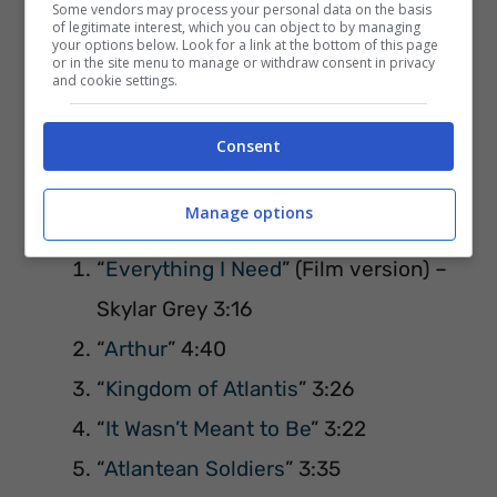
Some vendors may process your personal data on the basis
of legitimate interest, which you can object to by managing
your options below. Look for a link at the bottom of this page
or in the site menu to manage or withdraw consent in privacy
and cookie settings.
Consent
Download su:
Amazon
–
iTunes
Manage options
“
Everything I Need
” (Film version) –
Skylar Grey 3:16
“
Arthur
” 4:40
“
Kingdom of Atlantis
” 3:26
“
It Wasn’t Meant to Be
” 3:22
“
Atlantean Soldiers
” 3:35