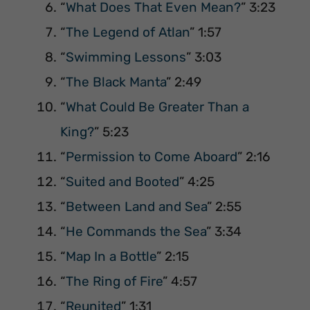
“
What Does That Even Mean?
” 3:23
“
The Legend of Atlan
” 1:57
“
Swimming Lessons
” 3:03
“
The Black Manta
” 2:49
“
What Could Be Greater Than a
King?
” 5:23
“
Permission to Come Aboard
” 2:16
“
Suited and Booted
” 4:25
“
Between Land and Sea
” 2:55
“
He Commands the Sea
” 3:34
“
Map In a Bottle
” 2:15
“
The Ring of Fire
” 4:57
“
Reunited
” 1:31