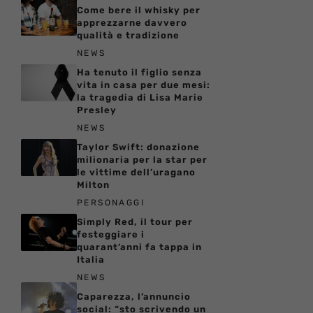
Come bere il whisky per
apprezzarne davvero
qualità e tradizione
NEWS
Ha tenuto il figlio senza
vita in casa per due mesi:
la tragedia di Lisa Marie
Presley
NEWS
Taylor Swift: donazione
milionaria per la star per
le vittime dell’uragano
Milton
PERSONAGGI
Simply Red, il tour per
festeggiare i
quarant’anni fa tappa in
Italia
NEWS
Caparezza, l’annuncio
social: “sto scrivendo un