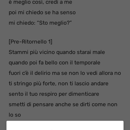
è meglio così, credi a me
poi mi chiedo se ha senso
mi chiedo: “Sto meglio?”
[Pre-Ritornello 1]
Stammi più vicino quando starai male
quando poi fa bello con il temporale
fuori c’è il delirio ma se non lo vedi allora no
ti stringo più forte, non ti lascio andare
sento il tuo respiro per dimenticare
smetti di pensare anche se dirti come non
lo so