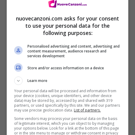
nuovecanzoni.com asks for your consent
to use your personal data for the
following purposes:
Personalised advertising and content, advertising and
content measurement, audience research and
services development
Store and/or access information on a device
[Ritornello]
Learn more
Your personal data will be processed and information from
Mi fa male
your device (cookies, unique identifiers, and other device
data) may be stored by, accessed by and shared with 319
pensare a te con tutto il mondo in mano
partners, or used specifically by this site. We and our partners
may use precise geolocation data.
List of partners.
ma non riuscire neanche a prender fiato
Some vendors may process your personal data on the basis
of legitimate interest, which you can object to by managing
mi fa male
your options below. Look for a link at the bottom of this page
or in the site menu to manage or withdraw consent in privacy