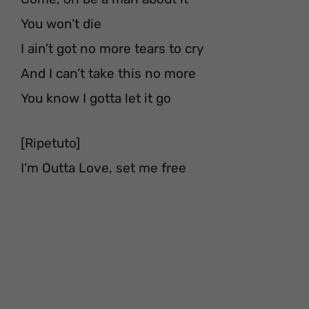
You won’t die
I ain’t got no more tears to cry
And I can’t take this no more
You know I gotta let it go
[Ripetuto]
I’m Outta Love, set me free