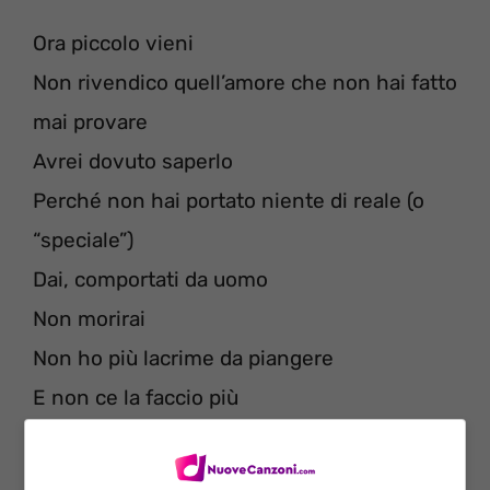
Ora piccolo vieni
Non rivendico quell’amore che non hai fatto
mai provare
Avrei dovuto saperlo
Perché non hai portato niente di reale (o
“speciale”)
Dai, comportati da uomo
Non morirai
Non ho più lacrime da piangere
E non ce la faccio più
Devo mollarlo