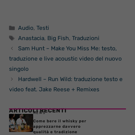
Categorie
Audio
,
Testi
Tag
Anastacia
,
Big Fish
,
Traduzioni
Sam Hunt – Make You Miss Me: testo,
traduzione e live acoustic video del nuovo
singolo
Hardwell – Run Wild: traduzione testo e
video feat. Jake Reese + Remixes
ARTICOLI RECENTI
NEWS
Come bere il whisky per
apprezzarne davvero
qualità e tradizione