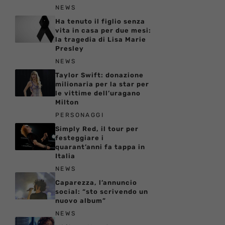
NEWS
Ha tenuto il figlio senza
vita in casa per due mesi:
la tragedia di Lisa Marie
Presley
NEWS
Taylor Swift: donazione
milionaria per la star per
le vittime dell’uragano
Milton
PERSONAGGI
Simply Red, il tour per
festeggiare i
quarant’anni fa tappa in
Italia
NEWS
Caparezza, l’annuncio
social: “sto scrivendo un
nuovo album”
NEWS