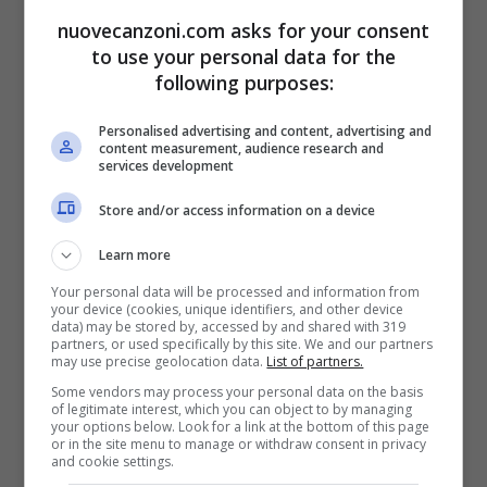
[Ripetuto + volte]
nuovecanzoni.com asks for your consent
to use your personal data for the
Non ho più amore, lasciami libera
following purposes:
Quante volte ti ho detto
Personalised advertising and content, advertising and
content measurement, audience research and
che ho cercato dare una sterzata a
services development
quest’amore?
Store and/or access information on a device
Ma ogni volta
Learn more
Mi hai delusa
Your personal data will be processed and information from
your device (cookies, unique identifiers, and other device
Forza, comportati da uomo
data) may be stored by, accessed by and shared with 319
partners, or used specifically by this site. We and our partners
Sopravviverai
may use precise geolocation data.
List of partners.
Some vendors may process your personal data on the basis
Certo che riuscirai a farlo benissimo
of legitimate interest, which you can object to by managing
your options below. Look for a link at the bottom of this page
Dimmi, ieri
or in the site menu to manage or withdraw consent in privacy
and cookie settings.
Lo sapevi?