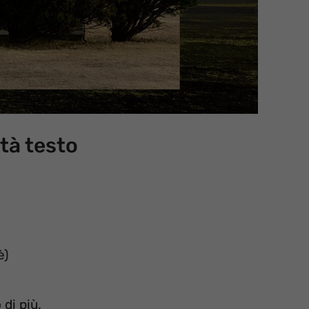
tà testo
è)
 di più.