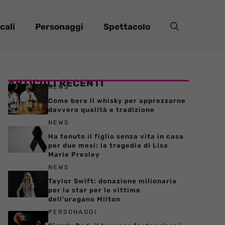
cali
Personaggi
Spettacolo
ARTICOLI RECENTI
NEWS
Come bere il whisky per apprezzarne
davvero qualità e tradizione
NEWS
Ha tenuto il figlio senza vita in casa
per due mesi: la tragedia di Lisa
Marie Presley
NEWS
Taylor Swift: donazione milionaria
per la star per le vittime
dell’uragano Milton
PERSONAGGI