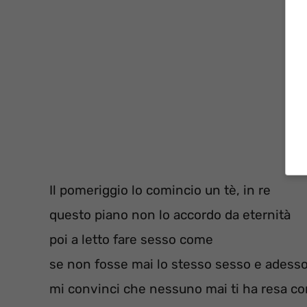
Il pomeriggio lo comincio un tè, in re
questo piano non lo accordo da eternità
poi a letto fare sesso come
se non fosse mai lo stesso sesso e adess
mi convinci che nessuno mai ti ha resa c