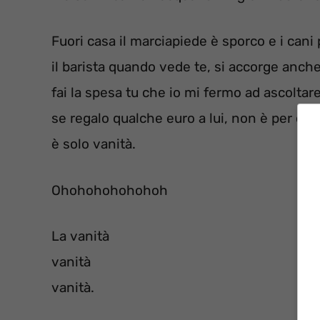
Fuori casa il marciapiede è sporco e i cani
il barista quando vede te, si accorge anch
fai la spesa tu che io mi fermo ad ascoltar
se regalo qualche euro a lui, non è per ca
è solo vanità.
Ohohohohohohoh
La vanità
vanità
vanità.