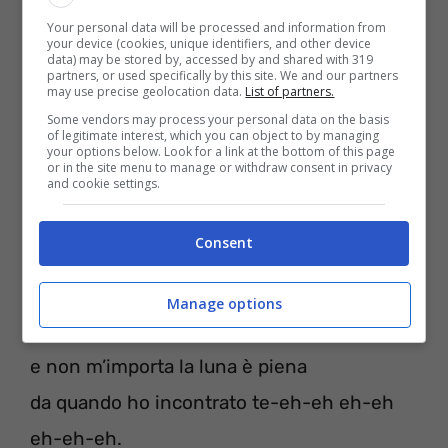
ma forse oggi è meglio di no
Your personal data will be processed and information from
your device (cookies, unique identifiers, and other device
a chi mi dice che vado troppo veloce
data) may be stored by, accessed by and shared with 319
partners, or used specifically by this site. We and our partners
gli dico che mi piace.
may use precise geolocation data.
List of partners.
Some vendors may process your personal data on the basis
of legitimate interest, which you can object to by managing
Solo con te
your options below. Look for a link at the bottom of this page
or in the site menu to manage or withdraw consent in privacy
so fare tardi tutte le volte
and cookie settings.
e vado al mare anche a mezzanotte
Consent
da quando ho incontrato te
solo con te
Manage options
dormo di giorno ed esco la sera
e non m’importa la luna è piena
da quando ho incontrato te-eh-eh eh-eh
eh-eh-eh.