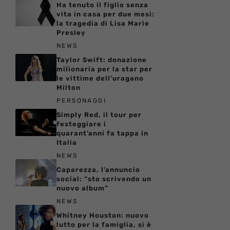
Ha tenuto il figlio senza
vita in casa per due mesi:
la tragedia di Lisa Marie
Presley
NEWS
Taylor Swift: donazione
milionaria per la star per
le vittime dell’uragano
Milton
PERSONAGGI
Simply Red, il tour per
festeggiare i
quarant’anni fa tappa in
Italia
NEWS
Caparezza, l’annuncio
social: “sto scrivendo un
nuovo album”
NEWS
Whitney Houston: nuovo
lutto per la famiglia, si è