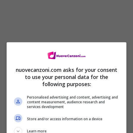
nuovecanzoni.com asks for your consent
E ti va bene più o meno qualunque cosa
to use your personal data for the
basta che sia per sempre anche se dura
following purposes:
un’ora
Personalised advertising and content, advertising and
content measurement, audience research and
come il profumo dell’estate sui vestiti
services development
quando non vuoi andare anche se mi saluti
Store and/or access information on a device
io che vorrei cambiare da un po’
Learn more