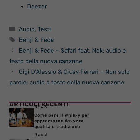
Deezer
Categorie
Audio
,
Testi
Tag
Benji & Fede
Benji & Fede – Safari feat. Nek: audio e
testo della nuova canzone
Gigi D’Alessio & Giusy Ferreri – Non solo
parole: audio e testo della nuova canzone
ARTICOLI RECENTI
NEWS
Come bere il whisky per
apprezzarne davvero
qualità e tradizione
NEWS