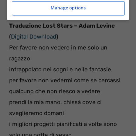
dark?
Manage options
Traduzione Lost Stars – Adam Levine
(
Digital Download
)
Per favore non vedere in me solo un
ragazzo
intrappolato nei sogni e nelle fantasie
per favore non vedermi come se cercassi
qualcuno che non riesco a vedere
prendi la mia mano, chissà dove ci
sveglieremo domani
i migliori progetti pianificati a volte sono
solo una notte di sesso