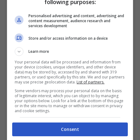
following purposes:
wasted on the young
It’s hunting season and this lamb is on the
Personalised advertising and content, advertising and
content measurement, audience research and
run
services development
searching for meaning
Store and/or access information on a device
But are we all lost stars trying to light up
Learn more
the dark?
Your personal data will be processed and information from
your device (cookies, unique identifiers, and other device
data) may be stored by, accessed by and shared with 319
partners, or used specifically by this site. We and our partners
And I thought I saw you out there crying
may use precise geolocation data.
List of partners.
And I thought I heard you call my name
Some vendors may process your personal data on the basis
of legitimate interest, which you can object to by managing
And I thought I heard you out there crying
your options below. Look for a link at the bottom of this page
or in the site menu to manage or withdraw consent in privacy
and cookie settings.
But are we all lost stars trying to light up
the dark?
Consent
Are we all lost stars trying to light up the