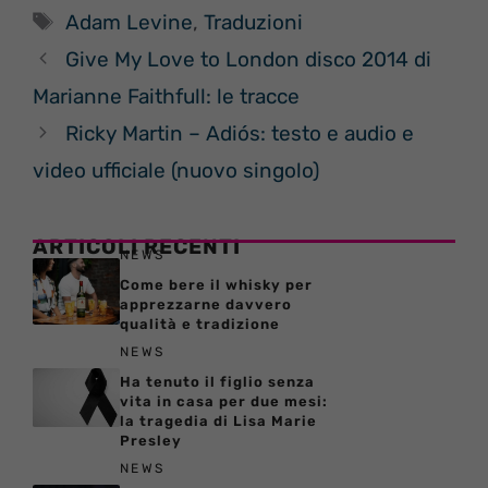
Tag
Adam Levine
,
Traduzioni
Give My Love to London disco 2014 di
Marianne Faithfull: le tracce
Ricky Martin – Adiós: testo e audio e
video ufficiale (nuovo singolo)
ARTICOLI RECENTI
NEWS
Come bere il whisky per
apprezzarne davvero
qualità e tradizione
NEWS
Ha tenuto il figlio senza
vita in casa per due mesi:
la tragedia di Lisa Marie
Presley
NEWS