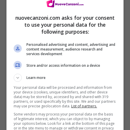
nuovecanzoni.com asks for your consent
to use your personal data for the
following purposes:
Personalised advertising and content, advertising and
content measurement, audience research and
services development
Store and/or access information on a device
Learn more
S’alza e se ne va
Your personal data will be processed and information from
your device (cookies, unique identifiers, and other device
da noi
data) may be stored by, accessed by and shared with 319
partners, or used specifically by this site. We and our partners
lei che siamo noi
may use precise geolocation data.
List of partners.
va via
Some vendors may process your personal data on the basis
of legitimate interest, which you can object to by managing
your options below. Look for a link at the bottom of this page
vola se ne va
or in the site menu to manage or withdraw consent in privacy