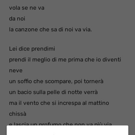
vola se ne va
da noi
la canzone che sa di noi va via.
Lei dice prendimi
prendi il meglio di me prima che io diventi
neve
un soffio che scompare, poi tornerà
un bacio sulla pelle di notte verrà
ma il vento che si increspa al mattino
chissà
e lascia un profumo che non va più via.