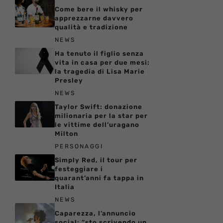
Come bere il whisky per
apprezzarne davvero
qualità e tradizione
NEWS
Ha tenuto il figlio senza
vita in casa per due mesi:
la tragedia di Lisa Marie
Presley
NEWS
Taylor Swift: donazione
milionaria per la star per
le vittime dell’uragano
Milton
PERSONAGGI
Simply Red, il tour per
festeggiare i
quarant’anni fa tappa in
Italia
NEWS
Caparezza, l’annuncio
social: “sto scrivendo un