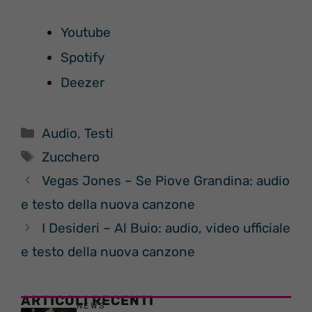
Youtube
Spotify
Deezer
Categorie
Audio
,
Testi
Tag
Zucchero
Vegas Jones – Se Piove Grandina: audio
e testo della nuova canzone
I Desideri – Al Buio: audio, video ufficiale
e testo della nuova canzone
ARTICOLI RECENTI
NEWS