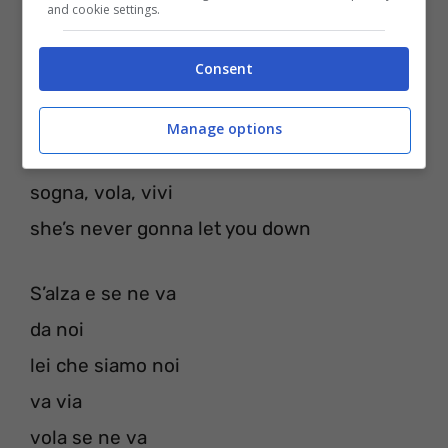
and cookie settings.
da noi
la canzone che sa di noi va via
Consent
Piangi, ridi, vivi
Manage options
she’s never gonna let you down
sogna, vola, vivi
she’s never gonna let you down
S’alza e se ne va
da noi
lei che siamo noi
va via
vola se ne va