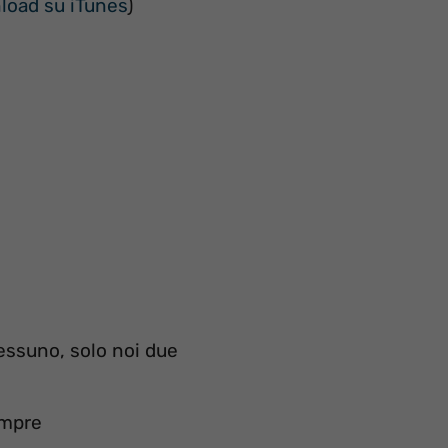
oad su iTunes
)
ssuno, solo noi due
sempre