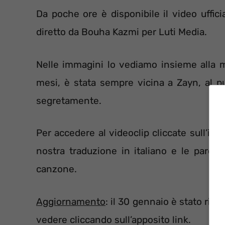
Da poche ore è disponibile il video uffi
diretto da Bouha Kazmi per Luti Media.
Nelle immagini lo vediamo insieme alla mo
mesi, è stata sempre vicina a Zayn, al p
segretamente.
Per accedere al videoclip cliccate sull’im
nostra traduzione in italiano e le paro
canzone.
Aggiornamento
: il 30 gennaio è stato ril
vedere cliccando sull’apposito link.