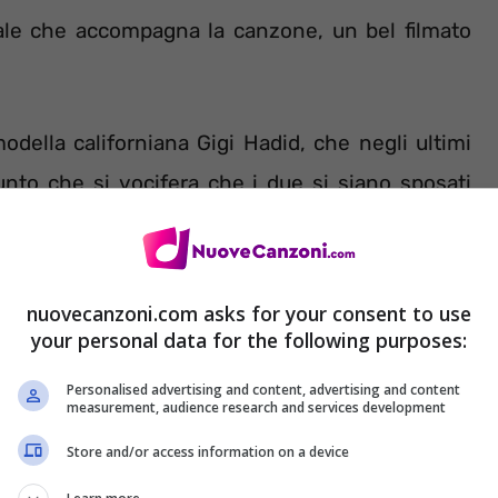
ciale che accompagna la canzone, un bel filmato
della californiana Gigi Hadid, che negli ultimi
unto che si vocifera che i due si siano sposati
magine in basso, dopo la quale potete leggere la
nuovecanzoni.com asks for your consent to use
le in inglese che compongono quest’attesissima
your personal data for the following purposes:
Personalised advertising and content, advertising and content
measurement, audience research and services development
asciato un secondo
videoclip del brano
che potete
Store and/or access information on a device