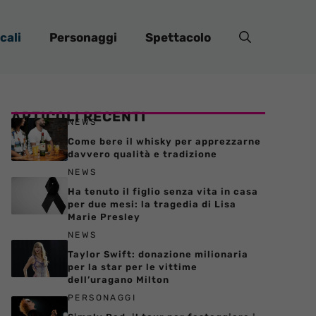
cali
Personaggi
Spettacolo
ARTICOLI RECENTI
NEWS
Come bere il whisky per apprezzarne
davvero qualità e tradizione
NEWS
Ha tenuto il figlio senza vita in casa
per due mesi: la tragedia di Lisa
Marie Presley
NEWS
Taylor Swift: donazione milionaria
per la star per le vittime
dell’uragano Milton
PERSONAGGI