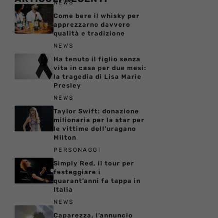
NEWS
Come bere il whisky per
apprezzarne davvero
qualità e tradizione
NEWS
Ha tenuto il figlio senza
vita in casa per due mesi:
la tragedia di Lisa Marie
Presley
NEWS
Taylor Swift: donazione
milionaria per la star per
le vittime dell’uragano
Milton
PERSONAGGI
Simply Red, il tour per
festeggiare i
quarant’anni fa tappa in
Italia
NEWS
Caparezza, l’annuncio