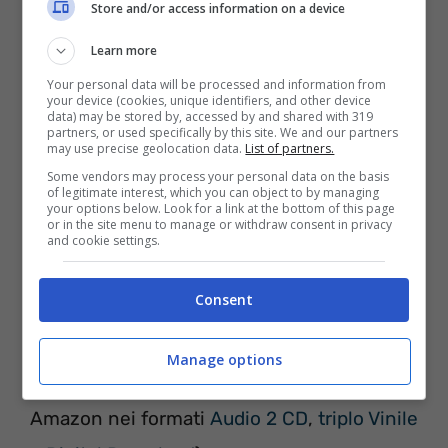
Store and/or access information on a device
Learn more
Your personal data will be processed and information from
your device (cookies, unique identifiers, and other device
data) may be stored by, accessed by and shared with 319
partners, or used specifically by this site. We and our partners
may use precise geolocation data.
List of partners.
Some vendors may process your personal data on the basis
of legitimate interest, which you can object to by managing
your options below. Look for a link at the bottom of this page
or in the site menu to manage or withdraw consent in privacy
and cookie settings.
Consent
Tracklist Un’idea che non puoi fermare –
Manage options
Banco del Mutuo Soccorso
(Disponibile su
Amazon nei formati
Audio 2 CD
,
triplo Vinile