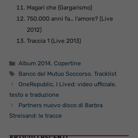
Magari che (Gargarismo)
750.000 anni fa… l’amore? (Live
2012)
Traccia 1 (Live 2013)
Categorie
Album 2014
,
Copertine
Tag
Banco del Mutuo Soccorso
,
Tracklist
OneRepublic, I Lived: video ufficiale,
testo e traduzione
Partners nuovo disco di Barbra
Streisand: le tracce
ARTICOLI RECENTI