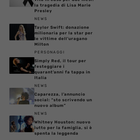
la tragedia di Lisa Marie
Presley
NEWS
Taylor Swift: donazione
milionaria per la star per
le vittime dell’uragano
Milton
PERSONAGGI
Simply Red, il tour per
festeggiare i
quarant’anni fa tappa in
Italia
NEWS
Caparezza, l’annuncio
social: “sto scrivendo un
nuovo album”
NEWS
Whitney Houston: nuovo
lutto per la famiglia, si è
spenta la leggenda