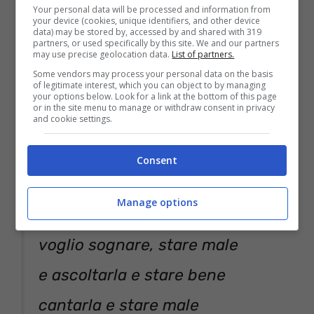
Oh ascoltami
Your personal data will be processed and information from
your device (cookies, unique identifiers, and other device
devo dirti questa cosa
data) may be stored by, accessed by and shared with 319
partners, or used specifically by this site. We and our partners
may use precise geolocation data.
List of partners.
voglio vivere una canzone
Some vendors may process your personal data on the basis
of legitimate interest, which you can object to by managing
voglio viverla con te
your options below. Look for a link at the bottom of this page
or in the site menu to manage or withdraw consent in privacy
and cookie settings.
fatta male e sbagliata
lunga e corta
Consent
l’importante è che resti
Manage options
una canzone da film,
voglio sognare, stare male
e ascoltarla e stare bene
cantarla e stare male