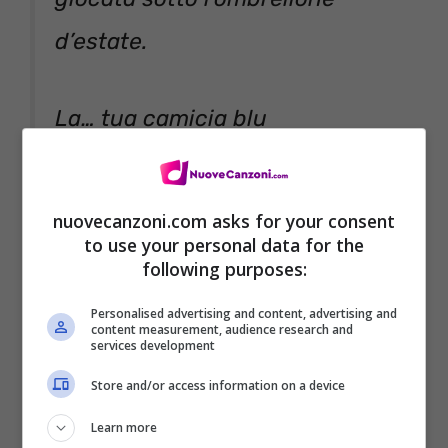
d’estate.
La… tua camicia blu
che poi… in realtà era la mia
ma non capisco niente quando
nuovecanzoni.com asks for your consent
to use your personal data for the
indossi cose grandi
following purposes:
le maglie che ti arrivano fino
Personalised advertising and content, advertising and
alle ginocchia
content measurement, audience research and
services development
fino alle ginocchia.
Store and/or access information on a device
Learn more