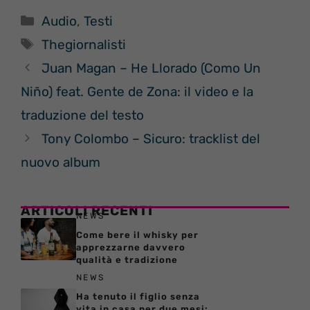
Categorie
Audio
,
Testi
Tag
Thegiornalisti
Juan Magan – He Llorado (Como Un
Niño) feat. Gente de Zona: il video e la
traduzione del testo
Tony Colombo – Sicuro: tracklist del
nuovo album
ARTICOLI RECENTI
NEWS
Come bere il whisky per
apprezzarne davvero
qualità e tradizione
NEWS
Ha tenuto il figlio senza
vita in casa per due mesi: