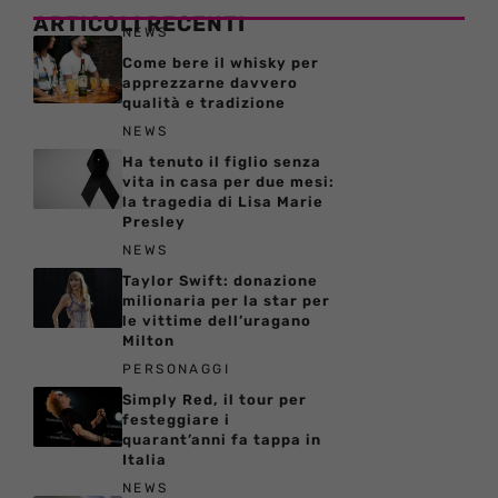
ARTICOLI RECENTI
NEWS
Come bere il whisky per
apprezzarne davvero
qualità e tradizione
NEWS
Ha tenuto il figlio senza
vita in casa per due mesi:
la tragedia di Lisa Marie
Presley
NEWS
Taylor Swift: donazione
milionaria per la star per
le vittime dell’uragano
Milton
PERSONAGGI
Simply Red, il tour per
festeggiare i
quarant’anni fa tappa in
Italia
NEWS