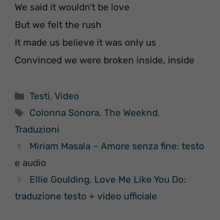
We said it wouldn’t be love
But we felt the rush
It made us believe it was only us
Convinced we were broken inside, inside
Categorie
Testi
,
Video
Tag
Colonna Sonora
,
The Weeknd
,
Traduzioni
Miriam Masala – Amore senza fine: testo
e audio
Ellie Goulding, Love Me Like You Do:
traduzione testo + video ufficiale