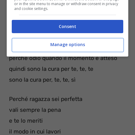
or in the site menu to manage or withdraw consent in privacy
hey hey
and cookie settings.
sono talmente abituato ad essere usato
Consent
Per questo mi piace quando mi chiami
Manage options
inaspettatamente
perché odio quando il momento è atteso
quindi sono la cura per te, te, te
sono la cura per, te, te, sì
Perché ragazza sei perfetta
vali sempre la pena
e te lo meriti
il modo in cui lavori