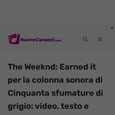
Vai
al
Menu
contenuto
The Weeknd: Earned it
per la colonna sonora di
Cinquanta sfumature di
grigio: video, testo e