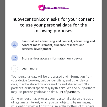
nuovecanzoni.com asks for your consent
to use your personal data for the
following purposes:
Personalised advertising and content, advertising and
content measurement, audience research and
services development
Traduzione Earned it – The Weeknd
Store and/or access information on a device
(
Digital Download
)
Learn more
Your personal data will be processed and information from
Lo fai sembrare una magia
your device (cookies, unique identifiers, and other device
data) may be stored by, accessed by and shared with 319
perché non vedo nessuno, nessuno tranne
partners, or used specifically by this site. We and our partners
may use precise geolocation data.
List of partners.
te, te, te
Some vendors may process your personal data on the basis
of legitimate interest, which you can object to by managing
non sono mai confuso
your options below. Look for a link at the bottom of this page