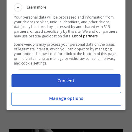
leggere i titoli di tutte le canzoni proposte
Learn more
Your personal data will be processed and information from
nell’attesa uscita discografica. Cliccando su
your device (cookies, unique identifiers, and other device
data) may be stored by, accessed by and shared with 319
ogni singola traccia, potete ascoltare
partners, or used specifically by this site. We and our partners
may use precise geolocation data.
List of partners.
l’
audio in streaming
.
Some vendors may process your personal data on the basis
of legitimate interest, which you can object to by managing
your options below. Look for a link at the bottom of this page
or in the site menu to manage or withdraw consent in privacy
and cookie settings.
Consent
Manage options