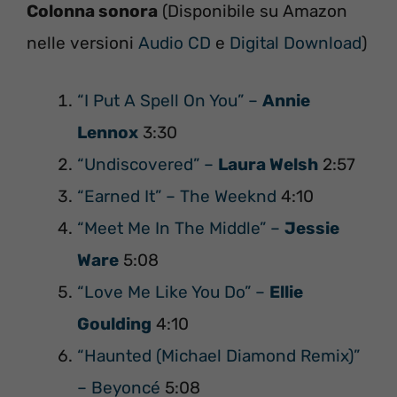
Colonna sonora
(Disponibile su Amazon
nelle versioni
Audio CD
e
Digital Download
)
“I Put A Spell On You” –
Annie
Lennox
3:30
“Undiscovered” –
Laura Welsh
2:57
“Earned It” – The Weeknd
4:10
“Meet Me In The Middle” –
Jessie
Ware
5:08
“Love Me Like You Do” –
Ellie
Goulding
4:10
“Haunted (Michael Diamond Remix)”
– Beyoncé
5:08