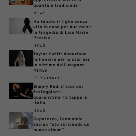
qualità e tradizione
NEWS
Ha tenuto il figlio senza
vita in casa per due mesi:
la tragedia di Lisa Marie
Presley
NEWS
Taylor Swift: donazione
milionaria per la star per
le vittime dell’uragano
Milton
PERSONAGGI
Simply Red, il tour per
festeggiare i
quarant’anni fa tappa in
Italia
NEWS
Caparezza, l’annuncio
social: “sto scrivendo un
nuovo album”