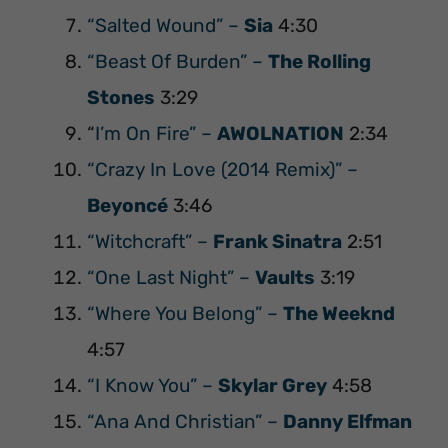
“Salted Wound” –
Sia
4:30
“Beast Of Burden” –
The Rolling
Stones
3:29
“
I’m On Fire” –
AWOLNATION
2:34
“Crazy In Love (2014 Remix)” –
Beyoncé
3:46
“Witchcraft” –
Frank Sinatra
2:51
“One Last Night” –
Vaults
3:19
“Where You Belong” –
The Weeknd
4:57
“I Know You” –
Skylar Grey
4:58
“Ana And Christian” –
Danny Elfman