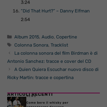
3:24
“Did That Hurt?” – Danny Elfman
2:54
Categorie
Album 2015
,
Audio
,
Copertine
Tag
Colonna Sonora
,
Tracklist
La colonna sonora del film Birdman è di
Antonio Sanchez: tracce e cover del CD
A Quien Quiera Escuchar nuovo disco di
Ricky Martin: tracce e copertina
ARTICOLI RECENTI
NEWS
Come bere il whisky per
apprezzarne davvero