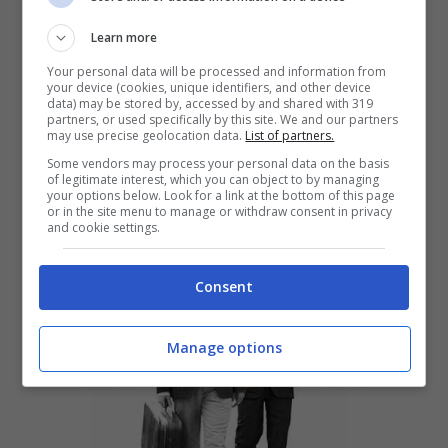
Learn more
White Walls nuovo singolo di
Macklemore & Ryan Lewis ft.
Your personal data will be processed and information from
your device (cookies, unique identifiers, and other device
Schoolboy Q e Hollis
data) may be stored by, accessed by and shared with 319
partners, or used specifically by this site. We and our partners
27 Gennaio 2014
may use precise geolocation data.
List of partners.
Some vendors may process your personal data on the basis
of legitimate interest, which you can object to by managing
your options below. Look for a link at the bottom of this page
or in the site menu to manage or withdraw consent in privacy
and cookie settings.
Consent
Manage options