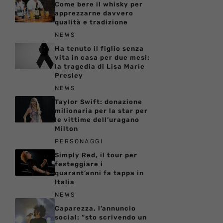
Come bere il whisky per
apprezzarne davvero
qualità e tradizione
NEWS
Ha tenuto il figlio senza
vita in casa per due mesi:
la tragedia di Lisa Marie
Presley
NEWS
Taylor Swift: donazione
milionaria per la star per
le vittime dell’uragano
Milton
PERSONAGGI
Simply Red, il tour per
festeggiare i
quarant’anni fa tappa in
Italia
NEWS
Caparezza, l’annuncio
social: “sto scrivendo un