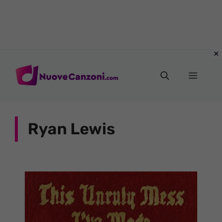
Vai
al
Menu
contenuto
Ryan Lewis