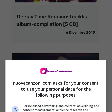
Deejay Time Reunion: tracklist
album-compilation [5 CD]
6 Dicembre 2015
nuovecanzoni.com asks for your consent
to use your personal data for the
following purposes:
Eccolo qua il Natale, Una Notte
Personalised advertising and content, advertising and
tra tante, canzone natalizia
content measurement, audience research and