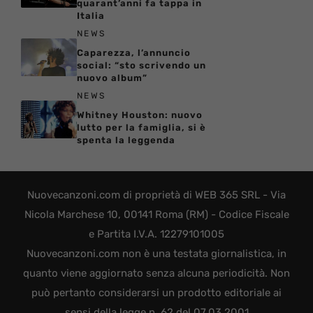
quarant’anni fa tappa in
Italia
NEWS
Caparezza, l’annuncio
social: “sto scrivendo un
nuovo album”
NEWS
Whitney Houston: nuovo
lutto per la famiglia, si è
spenta la leggenda
Nuovecanzoni.com di proprietà di WEB 365 SRL - Via
Nicola Marchese 10, 00141 Roma (RM) - Codice Fiscale
e Partita I.V.A. 12279101005
Nuovecanzoni.com non è una testata giornalistica, in
quanto viene aggiornato senza alcuna periodicità. Non
può pertanto considerarsi un prodotto editoriale ai
sensi della legge n. 62 del 07.03.2001