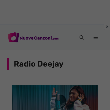
Vai
al
Menu
contenuto
Radio Deejay