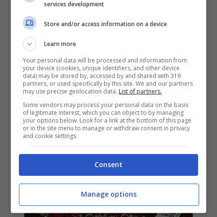
services development
2015 di Radio Deejay & Cesare
Cremonini: testo e video
Store and/or access information on a device
ufficiale
Learn more
1 Dicembre 2015
Your personal data will be processed and information from
your device (cookies, unique identifiers, and other device
data) may be stored by, accessed by and shared with 319
partners, or used specifically by this site. We and our partners
may use precise geolocation data.
List of partners.
Some vendors may process your personal data on the basis
of legitimate interest, which you can object to by managing
your options below. Look for a link at the bottom of this page
or in the site menu to manage or withdraw consent in privacy
and cookie settings.
Consent
Manage options