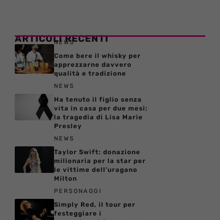
ARTICOLI RECENTI
NEWS
Come bere il whisky per
apprezzarne davvero
qualità e tradizione
NEWS
Ha tenuto il figlio senza
vita in casa per due mesi:
la tragedia di Lisa Marie
Presley
NEWS
Taylor Swift: donazione
milionaria per la star per
le vittime dell’uragano
Milton
PERSONAGGI
Simply Red, il tour per
festeggiare i