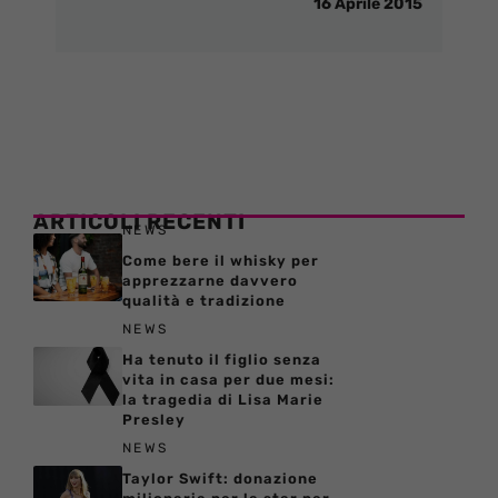
16 Aprile 2015
ARTICOLI RECENTI
NEWS
Come bere il whisky per
apprezzarne davvero
qualità e tradizione
NEWS
Ha tenuto il figlio senza
vita in casa per due mesi:
la tragedia di Lisa Marie
Presley
NEWS
Taylor Swift: donazione