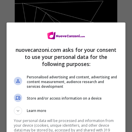
nuovecanzoni.com asks for your consent
to use your personal data for the
following purposes:
Personalised advertising and content, advertising and
content measurement, audience research and
services development
Store and/or access information on a device
Learn more
Cristian Marchi & Luciana, Keep
Your personal data will be processed and information from
Calm & Twerk On è il nuovo
your device (cookies, unique identifiers, and other device
data) may be stored by, accessed by and shared with 319