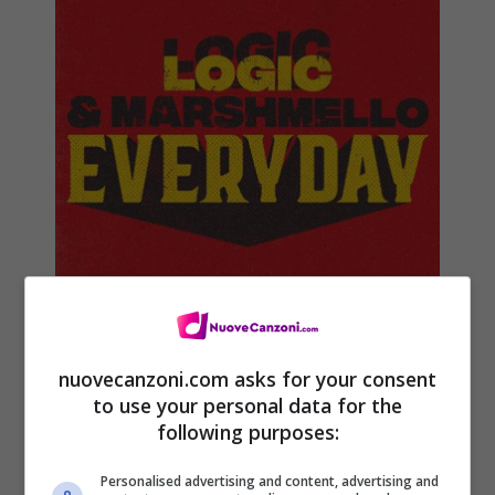
nuovecanzoni.com asks for your consent
Marshmello & Logic – Everyday:
to use your personal data for the
audio, testo e traduzione
following purposes:
6 Aprile 2018
Personalised advertising and content, advertising and