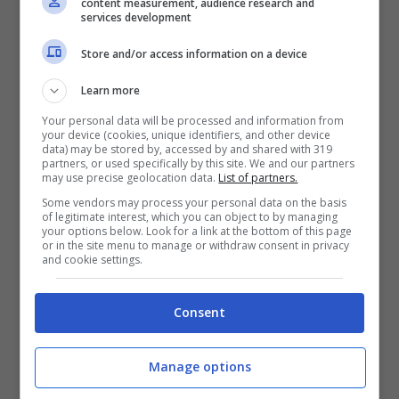
content measurement, audience research and
services development
Store and/or access information on a device
Learn more
Your personal data will be processed and information from
your device (cookies, unique identifiers, and other device
data) may be stored by, accessed by and shared with 319
partners, or used specifically by this site. We and our partners
may use precise geolocation data.
List of partners.
Some vendors may process your personal data on the basis
of legitimate interest, which you can object to by managing
your options below. Look for a link at the bottom of this page
or in the site menu to manage or withdraw consent in privacy
Logic & Rag’n’Bone Man –
and cookie settings.
Broken People: video, testo e
traduzione
Consent
30 Novembre 2017
Manage options