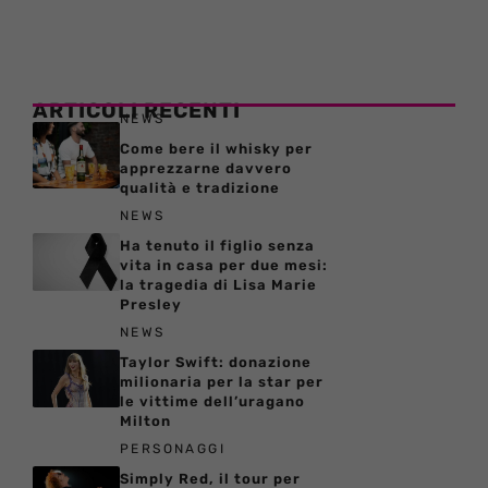
ARTICOLI RECENTI
NEWS
Come bere il whisky per
apprezzarne davvero
qualità e tradizione
NEWS
Ha tenuto il figlio senza
vita in casa per due mesi:
la tragedia di Lisa Marie
Presley
NEWS
Taylor Swift: donazione
milionaria per la star per
le vittime dell’uragano
Milton
PERSONAGGI
Simply Red, il tour per