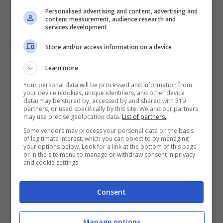
Personalised advertising and content, advertising and
27 Marzo 2016
content measurement, audience research and
services development
Store and/or access information on a device
Learn more
Your personal data will be processed and information from
your device (cookies, unique identifiers, and other device
data) may be stored by, accessed by and shared with 319
partners, or used specifically by this site. We and our partners
may use precise geolocation data.
List of partners.
Some vendors may process your personal data on the basis
of legitimate interest, which you can object to by managing
your options below. Look for a link at the bottom of this page
or in the site menu to manage or withdraw consent in privacy
and cookie settings.
Landlord – Get By: testo,
Consent
traduzione e video
25 Febbraio 2016
Manage options