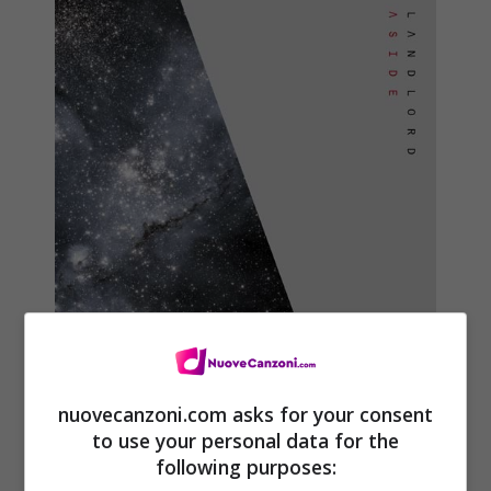
nuovecanzoni.com asks for your consent
Landlord, Aside EP: tracklist del
to use your personal data for the
primo mini album + streaming
following purposes:
audio