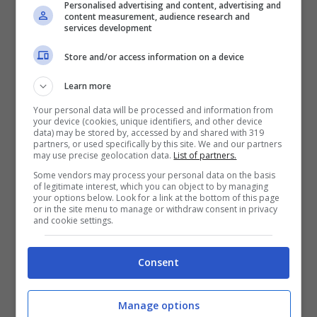
Personalised advertising and content, advertising and
content measurement, audience research and
services development
Store and/or access information on a device
Learn more
Kings Of Leon – WALLS nuovo
Your personal data will be processed and information from
your device (cookies, unique identifiers, and other device
brano dall’album omonimo:
data) may be stored by, accessed by and shared with 319
video, testo e traduzione
partners, or used specifically by this site. We and our partners
may use precise geolocation data.
List of partners.
26 Settembre 2016
Some vendors may process your personal data on the basis
of legitimate interest, which you can object to by managing
your options below. Look for a link at the bottom of this page
or in the site menu to manage or withdraw consent in privacy
and cookie settings.
Consent
Manage options