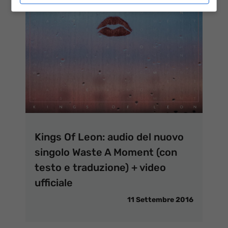
Kings Of Leon: audio del nuovo
singolo Waste A Moment (con
testo e traduzione) + video
ufficiale
11 Settembre 2016