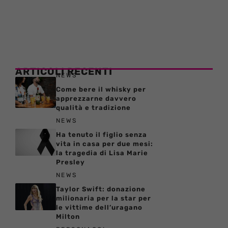
ARTICOLI RECENTI
NEWS
Come bere il whisky per
apprezzarne davvero
qualità e tradizione
NEWS
Ha tenuto il figlio senza
vita in casa per due mesi:
la tragedia di Lisa Marie
Presley
NEWS
Taylor Swift: donazione
milionaria per la star per
le vittime dell’uragano
Milton