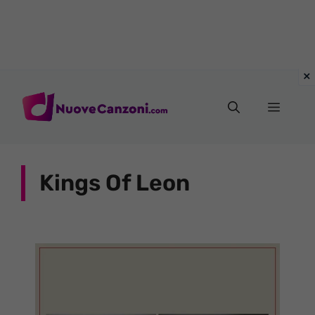
Vai
al
Menu
contenuto
Kings Of Leon