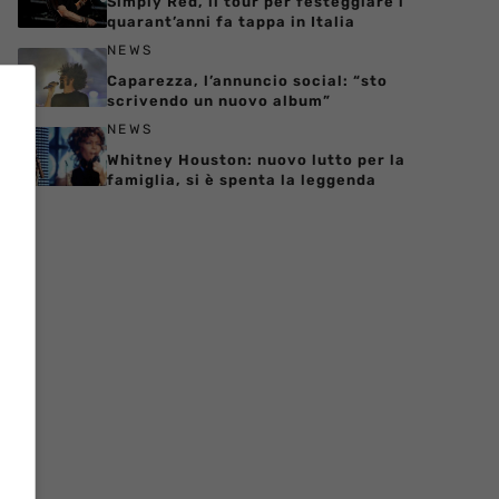
Simply Red, il tour per festeggiare i
quarant’anni fa tappa in Italia
NEWS
Caparezza, l’annuncio social: “sto
scrivendo un nuovo album”
NEWS
Whitney Houston: nuovo lutto per la
famiglia, si è spenta la leggenda