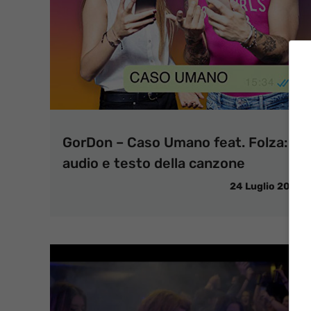
GorDon – Caso Umano feat. Folza:
audio e testo della canzone
24 Luglio 2019