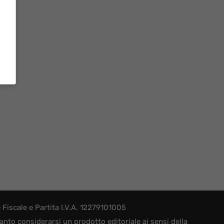
iscale e Partita I.V.A. 12279101005
nto considerarsi un prodotto editoriale ai sensi della