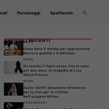
cali
Personaggi
Spettacolo
ARTICOLI RECENTI
NEWS
Come bere il whisky per apprezzarne
davvero qualità e tradizione
NEWS
Ha tenuto il figlio senza vita in casa
per due mesi: la tragedia di Lisa
Marie Presley
NEWS
Taylor Swift: donazione milionaria
per la star per le vittime
dell’uragano Milton
PERSONAGGI