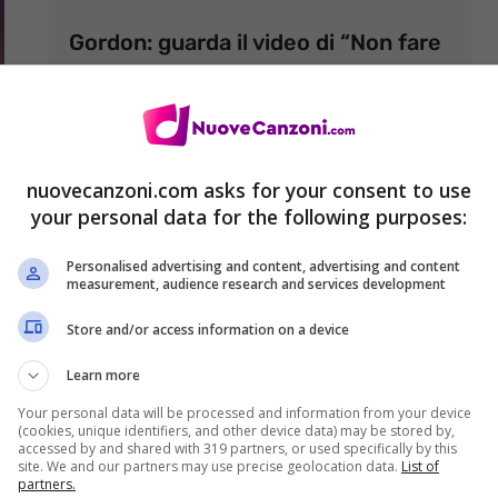
Gordon: guarda il video di “Non fare
la sottona” + testo
22 Luglio 2017
nuovecanzoni.com asks for your consent to use
your personal data for the following purposes:
Personalised advertising and content, advertising and content
measurement, audience research and services development
Store and/or access information on a device
Learn more
Your personal data will be processed and information from your device
(cookies, unique identifiers, and other device data) may be stored by,
accessed by and shared with 319 partners, or used specifically by this
site. We and our partners may use precise geolocation data.
List of
partners.