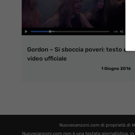
Gordon – Si sboccia poveri: testo e
video ufficiale
1 Giugno 2016
Nuovecanzoni.com di proprietà di W
Nuovecanzoni.com non è una testata giornalistica, in 