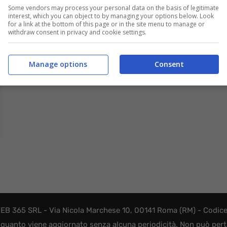
Some vendors may process your personal data on the basis of legitimate
interest, which you can object to by managing your options below. Look
for a link at the bottom of this page or in the site menu to manage or
withdraw consent in privacy and cookie settings.
Manage options
Consent
EB 365 SRL - Via Nicola Marchese 10, 00141 Roma (RM) - Codice F
quanto viene aggiornato senza alcuna periodicità. Non può perta