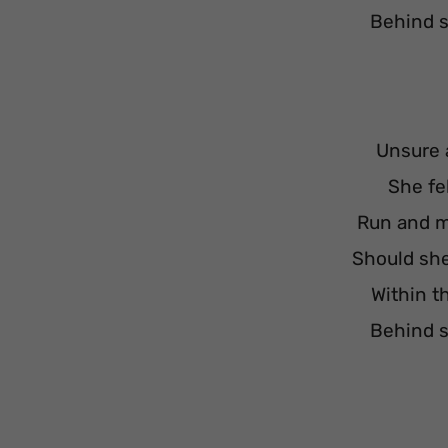
Behind s
Unsure 
She fel
Run and m
Should she
Within t
Behind s