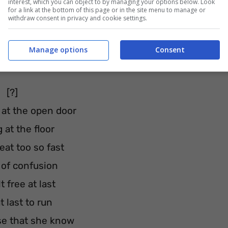
interest, which you can object to by managing your options below. Look
for a link at the bottom of this page or in the site menu to manage or
withdraw consent in privacy and cookie settings.
Manage options
Consent
oad
–
Audio
)
[?]
 at the open door
 at the floor
eat too so fast
 of confusion
t free at last
t last to run
se that she know