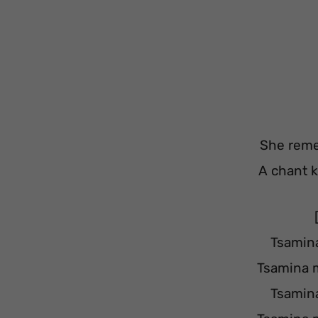
She reme
A chant 
Tsamina
Tsamina 
Tsamina