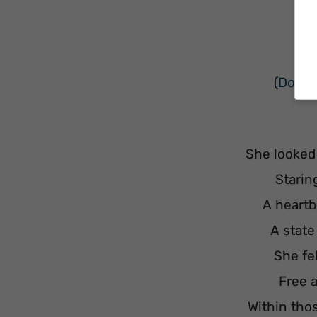
(
Downl
She looked
Staring
A heartb
A state
She fel
Free a
Within tho