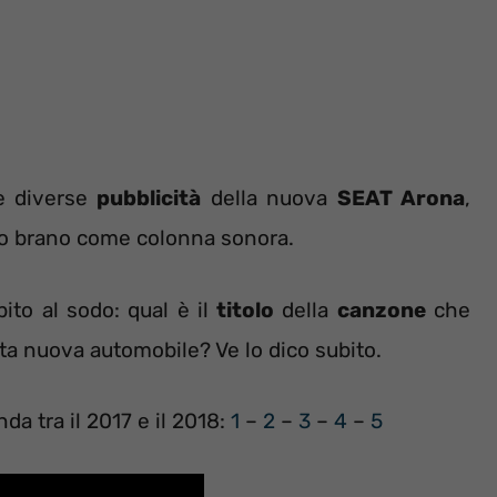
e diverse
pubblicità
della nuova
SEAT Arona
,
sso brano come colonna sonora.
to al sodo: qual è il
titolo
della
canzone
che
ta nuova automobile? Ve lo dico subito.
da tra il 2017 e il 2018:
1
–
2
–
3
–
4
–
5