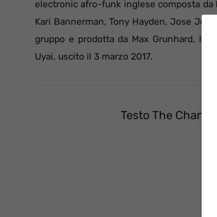
electronic afro-funk inglese composta da 
Kari Bannerman, Tony Hayden, Jose Joyet
gruppo e prodotta da Max Grunhard, la c
Uyai, uscito il 3 marzo 2017.
Testo The Chant 