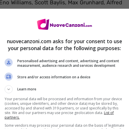
Eno Williams, Scott Baylis, Max Grunhard, Alfred
te, John McKenzie e Anselmo Netto. Scritta dal
anzone è estratta dal secondo album in studio
nuovecanzoni.com asks for your consent to use
your personal data for the following purposes:
Personalised advertising and content, advertising and content
measurement, audience research and services development
– Ibibio Sound Machine
Store and/or access information on a device
Learn more
Your personal data will be processed and information from your device
(cookies, unique identifiers, and other device data) may be stored by,
accessed by and shared with 319 partners, or used specifically by this
site. We and our partners may use precise geolocation data.
List of
partners.
Some vendors may process your personal data on the basis of legitimate