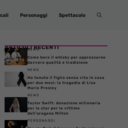
cali
Personaggi
Spettacolo
ARTICOLI RECENTI
NEWS
Come bere il whisky per apprezzarne
davvero qualità e tradizione
NEWS
Ha tenuto il figlio senza vita in casa
per due mesi: la tragedia di Lisa
Marie Presley
NEWS
Taylor Swift: donazione milionaria
per la star per le vittime
dell’uragano Milton
PERSONAGGI