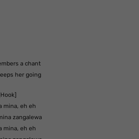
mbers a chant
keeps her going
[Hook]
 mina, eh eh
mina zangalewa
 mina, eh eh