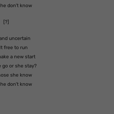
he don’t know
[?]
and uncertain
t free to run
ake a new start
 go or she stay?
hose she know
he don’t know