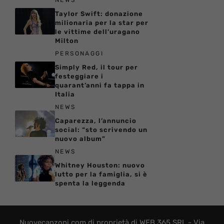
NEWS
Taylor Swift: donazione
milionaria per la star per
le vittime dell’uragano
Milton
PERSONAGGI
Simply Red, il tour per
festeggiare i
quarant’anni fa tappa in
Italia
NEWS
Caparezza, l’annuncio
social: “sto scrivendo un
nuovo album”
NEWS
Whitney Houston: nuovo
lutto per la famiglia, si è
spenta la leggenda
Nuovecanzoni.com di proprietà di WEB 365 SRL - Via