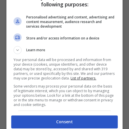
following purposes:
Personalised advertising and content, advertising and
content measurement, audience research and
services development
Store and/or access information on a device
Learn more
Your personal data will be processed and information from
your device (cookies, unique identifiers, and other device
data) may be stored by, accessed by and shared with 319
partners, or used specifically by this site. We and our partners
Classifica singoli più venduti in
may use precise geolocation data.
List of partners.
Inghilterra aggiornata al 26 giugno 2012
Some vendors may process your personal data on the basis
of legitimate interest, which you can object to by managing
your options below. Look for a link at the bottom of this page
or in the site menu to manage or withdraw consent in privacy
Payphone –
Maroon 5
ft.
Wiz Khalifa
and cookie settings.
Call My Name –
Cheryl Cole
Consent
Whistle –
Flo Rida