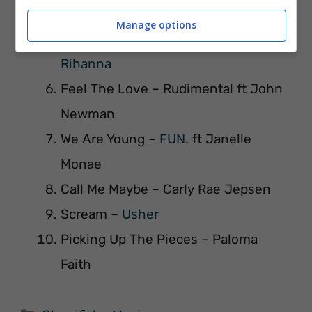
Black Heart – Stooshe
Manage options
Princess Of China –
Coldplay
&
Rihanna
Feel The Love – Rudimental ft John
Newman
We Are Young –
FUN
. ft Janelle
Monae
Call Me Maybe – Carly Rae Jepsen
Scream –
Usher
Picking Up The Pieces – Paloma
Faith