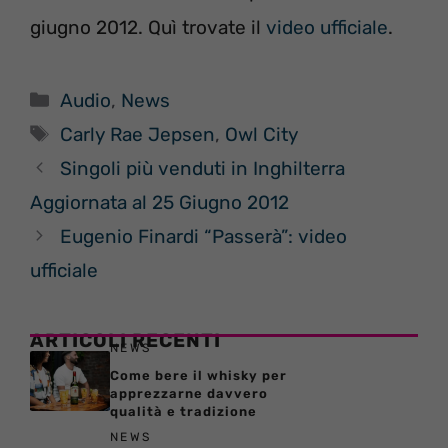
giugno 2012. Quì trovate il
video ufficiale
.
Categorie
Audio
,
News
Tag
Carly Rae Jepsen
,
Owl City
Singoli più venduti in Inghilterra
Aggiornata al 25 Giugno 2012
Eugenio Finardi “Passerà”: video
ufficiale
ARTICOLI RECENTI
NEWS
Come bere il whisky per
apprezzarne davvero
qualità e tradizione
NEWS