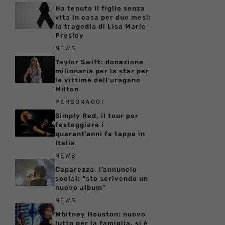
Ha tenuto il figlio senza
vita in casa per due mesi:
la tragedia di Lisa Marie
Presley
NEWS
Taylor Swift: donazione
milionaria per la star per
le vittime dell’uragano
Milton
PERSONAGGI
Simply Red, il tour per
festeggiare i
quarant’anni fa tappa in
Italia
NEWS
Caparezza, l’annuncio
social: “sto scrivendo un
nuovo album”
NEWS
Whitney Houston: nuovo
lutto per la famiglia, si è