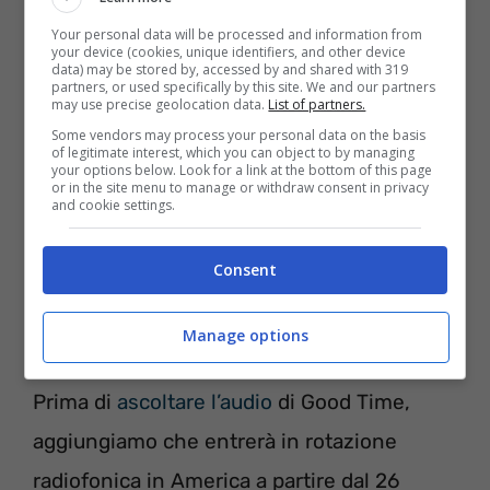
Anche Carly Rae Jepsen è al lavoro sul
Your personal data will be processed and information from
nuovo album intitolato “Curiosity”.
your device (cookies, unique identifiers, and other device
data) may be stored by, accessed by and shared with 319
partners, or used specifically by this site. We and our partners
may use precise geolocation data.
List of partners.
Some vendors may process your personal data on the basis
of legitimate interest, which you can object to by managing
your options below. Look for a link at the bottom of this page
or in the site menu to manage or withdraw consent in privacy
and cookie settings.
Consent
Manage options
Prima di
ascoltare l’audio
di Good Time,
aggiungiamo che entrerà in rotazione
radiofonica in America a partire dal 26