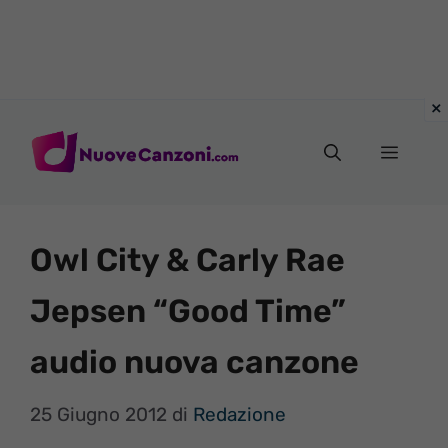
Vai
al
Menu
contenuto
Owl City & Carly Rae
Jepsen “Good Time”
audio nuova canzone
25 Giugno 2012
di
Redazione