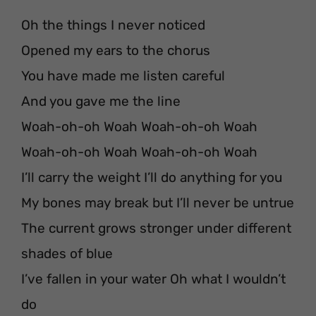
Oh the things I never noticed
Opened my ears to the chorus
You have made me listen careful
And you gave me the line
Woah-oh-oh Woah Woah-oh-oh Woah
Woah-oh-oh Woah Woah-oh-oh Woah
I’ll carry the weight I’ll do anything for you
My bones may break but I’ll never be untrue
The current grows stronger under different
shades of blue
I’ve fallen in your water Oh what I wouldn’t
do