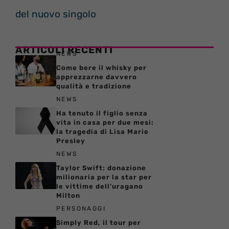
del nuovo singolo
ARTICOLI RECENTI
NEWS
Come bere il whisky per
apprezzarne davvero
qualità e tradizione
NEWS
Ha tenuto il figlio senza
vita in casa per due mesi:
la tragedia di Lisa Marie
Presley
NEWS
Taylor Swift: donazione
milionaria per la star per
le vittime dell’uragano
Milton
PERSONAGGI
Simply Red, il tour per