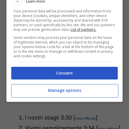
Learn more
Your personal data will be processed and information from
Tracklist I nostri sbagli -Salvo Castagna
your device (cookies, unique identifiers, and other device
data) may be stored by, accessed by and shared with 319
album
(
Digital Download
)
partners, or used specifically by this site. We and our partners
may use precise geolocation data.
List of partners.
Some vendors may process your personal data on the basis
of legitimate interest, which you can object to by managing
your options below. Look for a link at the bottom of this page
or in the site menu to manage or withdraw consent in privacy
and cookie settings.
Consent
Manage options
I nostri sbagli 3:30 [
]
Video Ufficiale
Vivimi semplicemente 3:34 [
]
Video Ufficiale