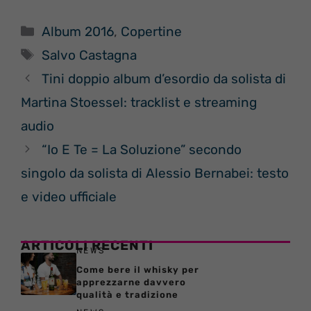
Categorie
Album 2016
,
Copertine
Tag
Salvo Castagna
Tini doppio album d’esordio da solista di
Martina Stoessel: tracklist e streaming
audio
“Io E Te = La Soluzione” secondo
singolo da solista di Alessio Bernabei: testo
e video ufficiale
ARTICOLI RECENTI
NEWS
Come bere il whisky per
apprezzarne davvero
qualità e tradizione