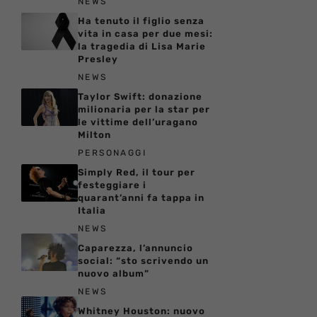
NEWS
Ha tenuto il figlio senza
vita in casa per due mesi:
la tragedia di Lisa Marie
Presley
NEWS
Taylor Swift: donazione
milionaria per la star per
le vittime dell’uragano
Milton
PERSONAGGI
Simply Red, il tour per
festeggiare i
quarant’anni fa tappa in
Italia
NEWS
Caparezza, l’annuncio
social: “sto scrivendo un
nuovo album”
NEWS
Whitney Houston: nuovo