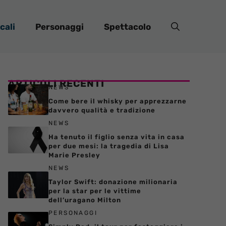
cali
Personaggi
Spettacolo
ARTICOLI RECENTI
NEWS
Come bere il whisky per apprezzarne
davvero qualità e tradizione
NEWS
Ha tenuto il figlio senza vita in casa
per due mesi: la tragedia di Lisa
Marie Presley
NEWS
Taylor Swift: donazione milionaria
per la star per le vittime
dell’uragano Milton
PERSONAGGI