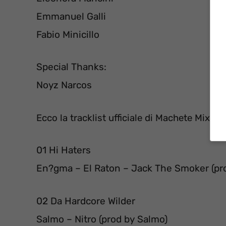
Emmanuel Galli
Fabio Minicillo
Special Thanks:
Noyz Narcos
Ecco la tracklist ufficiale di Machete Mixtap
01 Hi Haters
En?gma – El Raton – Jack The Smoker (pro
02 Da Hardcore Wilder
Salmo – Nitro (prod by Salmo)