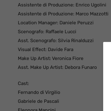
Assistente di Produzione: Enrico Ugolini
Assistente di Produzione: Marco Mazzotti
Location Manager: Daniele Peruzzi
Scenografo: Raffaele Lucci
Asst. Scenografo: Silvia Rinalduzzi
Visual Effect: Davide Fara
Make Up Artist: Veronica Fiore
Asst. Make Up Artist: Debora Funaro
Cast:
Fernando di Virgilio
Gabriele de Pascali
Eleonora Mancini