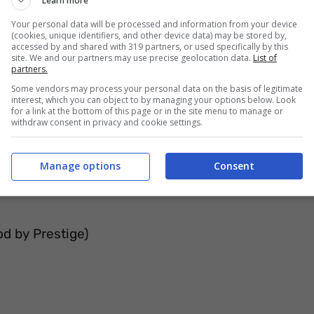
Learn more
Your personal data will be processed and information from your device
(cookies, unique identifiers, and other device data) may be stored by,
accessed by and shared with 319 partners, or used specifically by this
site. We and our partners may use precise geolocation data.
List of
partners.
Some vendors may process your personal data on the basis of legitimate
interest, which you can object to by managing your options below. Look
for a link at the bottom of this page or in the site menu to manage or
withdraw consent in privacy and cookie settings.
e 3:
Manage options
Consent
d by Prestige)