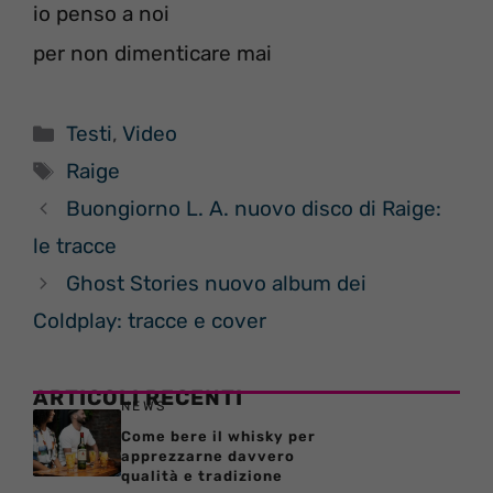
io penso a noi
per non dimenticare mai
Categorie
Testi
,
Video
Tag
Raige
Buongiorno L. A. nuovo disco di Raige:
le tracce
Ghost Stories nuovo album dei
Coldplay: tracce e cover
ARTICOLI RECENTI
NEWS
Come bere il whisky per
apprezzarne davvero
qualità e tradizione