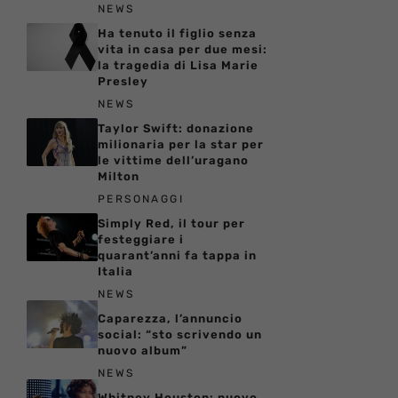
NEWS
Ha tenuto il figlio senza
vita in casa per due mesi:
la tragedia di Lisa Marie
Presley
NEWS
Taylor Swift: donazione
milionaria per la star per
le vittime dell’uragano
Milton
PERSONAGGI
Simply Red, il tour per
festeggiare i
quarant’anni fa tappa in
Italia
NEWS
Caparezza, l’annuncio
social: “sto scrivendo un
nuovo album”
NEWS
Whitney Houston: nuovo