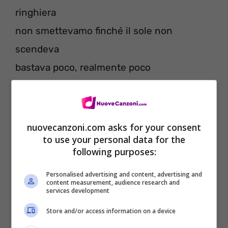
ringhiera
non smettevamo finché il sole non
scendeva
bastava poco, realmente poco
i pensieri di un bambino sanno colorare il
vuoto
non esisteva il verbo instagrammare
nuovecanzoni.com asks for your consent
to use your personal data for the
facevamo foto
following purposes:
io se chiudo gli occhi forte ancora lo ricordo
Personalised advertising and content, advertising and
mamma in casa col vestito nuovo
content measurement, audience research and
services development
papà in garage con le mani sporche d’olio
Store and/or access information on a device
aggiusta la moto