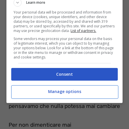
noi guardavamo Rocky e ci picchiavamo per
Learn more
chi doveva esser Rocky
Your personal data will be processed and information from
your device (cookies, unique identifiers, and other device
data) may be stored by, accessed by and shared with 319
prima di mettere i guantoni
partners, or used specifically by this site. We and our partners
may use precise geolocation data.
List of partners.
pranzo a casa dei nonni la domenica
Some vendors may process your personal data on the basis
quando l’hai scoperto l’amore non si
of legitimate interest, which you can object to by managing
your options below. Look for a link at the bottom of this page
or in the site menu to manage or withdraw consent in privacy
dimentica
and cookie settings.
le ferie giù in Sicilia d’estate
Consent
al paese dove zia fa ancora il pane
sorridevamo quando ancora sapevamo
Manage options
perdonare
pensavamo che nulla potessa mai cambiare
Per non dimenticare mai