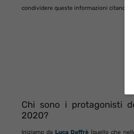
condividere queste informazioni citando la
Chi sono i protagonisti d
2020?
Iniziamo da
Luca Daffrè
(quello che nel