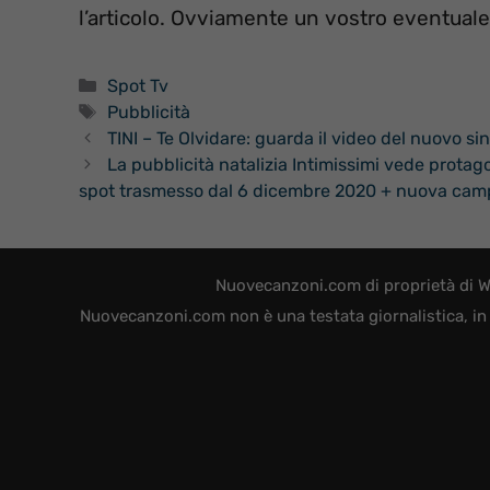
l’articolo. Ovviamente un vostro eventual
Categorie
Spot Tv
Tag
Pubblicità
TINI – Te Olvidare: guarda il video del nuovo si
La pubblicità natalizia Intimissimi vede protago
spot trasmesso dal 6 dicembre 2020 + nuova camp
Nuovecanzoni.com di proprietà di W
Nuovecanzoni.com non è una testata giornalistica, in 