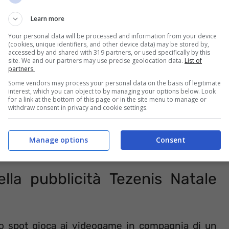
 fonte.
Learn more
Your personal data will be processed and information from your device
(cookies, unique identifiers, and other device data) may be stored by,
accessed by and shared with 319 partners, or used specifically by this
site. We and our partners may use precise geolocation data.
List of
partners.
Some vendors may process your personal data on the basis of legitimate
interest, which you can object to by managing your options below. Look
for a link at the bottom of this page or in the site menu to manage or
withdraw consent in privacy and cookie settings.
Manage options
Consent
ella pubblicità Tezenis Natale
lo spot gioca ai videogame in compagnia di un