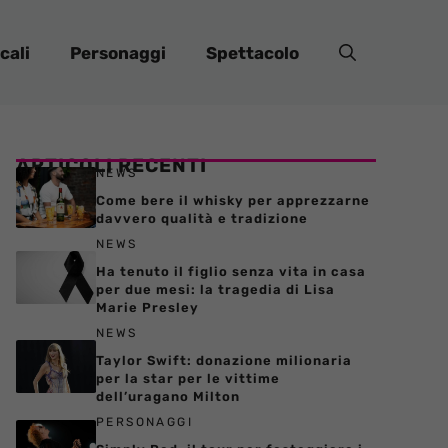
cali
Personaggi
Spettacolo
ARTICOLI RECENTI
NEWS
Come bere il whisky per apprezzarne
davvero qualità e tradizione
NEWS
Ha tenuto il figlio senza vita in casa
per due mesi: la tragedia di Lisa
Marie Presley
NEWS
Taylor Swift: donazione milionaria
per la star per le vittime
dell’uragano Milton
PERSONAGGI