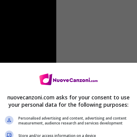
nuovecanzoni.com asks for your consent to use
your personal data for the following purposes:
iduare i loro nomi, così mi sono messo all’opera
Personalised advertising and content, advertising and content
care parte del cast. Visto che mi è costato del
measurement, audience research and services development
are come segno di ringraziamento è quella di
Store and/or access information on a device