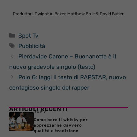
Produttori: Dwight A. Baker, Matthew Brue & David Butler.
Categorie
Spot Tv
Tag
Pubblicità
Pierdavide Carone – Buonanotte è il
nuovo gradevole singolo (testo)
Polo G: leggi il testo di RAPSTAR, nuovo
contagioso singolo del rapper
ARTICOLI RECENTI
NEWS
Come bere il whisky per
apprezzarne davvero
qualità e tradizione