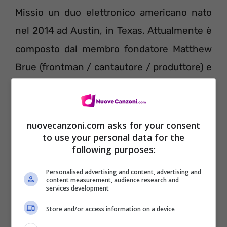
Missio un duo elettronico americano nato
nel 2014 ad Austin, in Texas. Attualmente è
composto dal membro fondatore Matthew
Brue (frontman / cantautore / produttore) e
David Butler (cantautore / produttore).
nuovecanzoni.com asks for your consent
to use your personal data for the
Testo Bottom of the Deep Blue Sea
following purposes:
G- MISSIO
Personalised advertising and content, advertising and
content measurement, audience research and
services development
Download su
Amazon
– Ascolta su
Apple
Store and/or access information on a device
Music