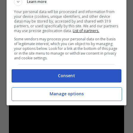
Learn more
Your personal data will be processed and information from
your device (cookies, unique identifiers, and other device
data) may be stored by, accessed by and shared with 319
partners, or used specifically by this site. We and our partners
may use precise geolocation data.
List of partners.
Some vendors may process your personal data on the basis
of legitimate interest, which you can object to by managing
your options below. Look for a link at the bottom of this page
or in the site menu to manage or withdraw consent in privacy
and cookie settings.
Consent
Manage options