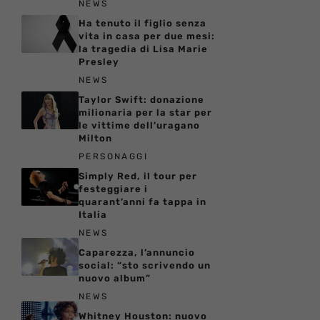
NEWS
Ha tenuto il figlio senza
vita in casa per due mesi:
la tragedia di Lisa Marie
Presley
NEWS
Taylor Swift: donazione
milionaria per la star per
le vittime dell’uragano
Milton
PERSONAGGI
Simply Red, il tour per
festeggiare i
quarant’anni fa tappa in
Italia
NEWS
Caparezza, l’annuncio
social: “sto scrivendo un
nuovo album”
NEWS
Whitney Houston: nuovo