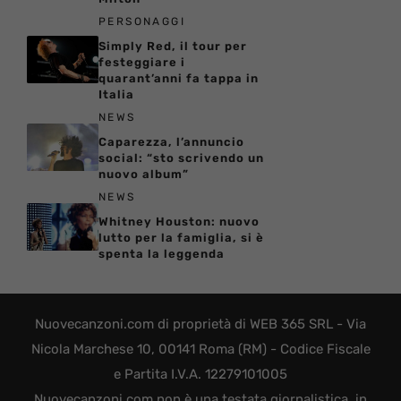
PERSONAGGI
Simply Red, il tour per
festeggiare i
quarant’anni fa tappa in
Italia
NEWS
Caparezza, l’annuncio
social: “sto scrivendo un
nuovo album”
NEWS
Whitney Houston: nuovo
lutto per la famiglia, si è
spenta la leggenda
Nuovecanzoni.com di proprietà di WEB 365 SRL - Via
Nicola Marchese 10, 00141 Roma (RM) - Codice Fiscale
e Partita I.V.A. 12279101005
Nuovecanzoni.com non è una testata giornalistica, in