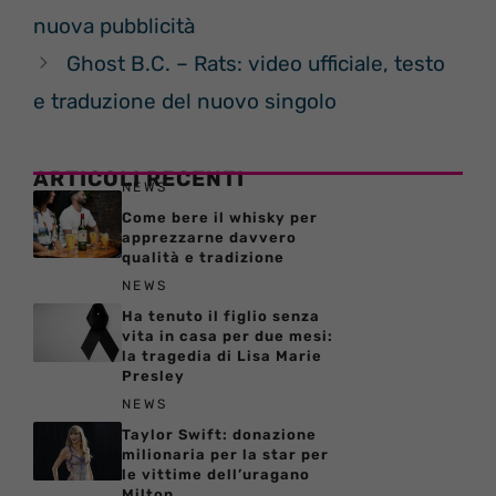
nuova pubblicità
Ghost B.C. – Rats: video ufficiale, testo
e traduzione del nuovo singolo
ARTICOLI RECENTI
NEWS
Come bere il whisky per
apprezzarne davvero
qualità e tradizione
NEWS
Ha tenuto il figlio senza
vita in casa per due mesi:
la tragedia di Lisa Marie
Presley
NEWS
Taylor Swift: donazione
milionaria per la star per
le vittime dell’uragano
Milton