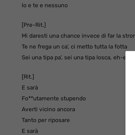
Io e te e nessuno
[Pre-Rit.]
Mi daresti una chance invece di far la stro
Te ne frega un ca’, ci metto tutta la fotta
Sei una tipa pa’, sei una tipa losca, eh-eh-
[Rit.]
E sarà
Fo**utamente stupendo
Averti vicino ancora
Tanto per riposare
E sarà