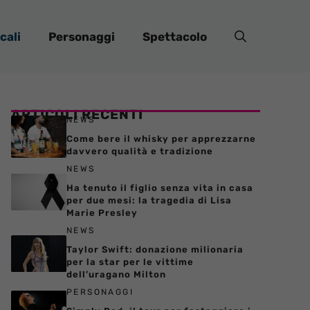
cali
Personaggi
Spettacolo
ARTICOLI RECENTI
NEWS
Come bere il whisky per apprezzarne
davvero qualità e tradizione
NEWS
Ha tenuto il figlio senza vita in casa
per due mesi: la tragedia di Lisa
Marie Presley
NEWS
Taylor Swift: donazione milionaria
per la star per le vittime
dell’uragano Milton
PERSONAGGI