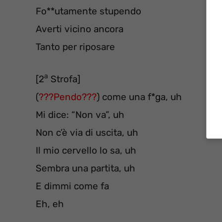
Fo**utamente stupendo
Averti vicino ancora
Tanto per riposare
a
[2
Strofa]
(
???Pendo???
) come una f*ga, uh
Mi dice: “Non va”, uh
Non c’è via di uscita, uh
Il mio cervello lo sa, uh
Sembra una partita, uh
E dimmi come fa
Eh, eh