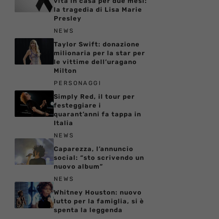
vita in casa per due mesi:
la tragedia di Lisa Marie
Presley
NEWS
Taylor Swift: donazione
milionaria per la star per
le vittime dell’uragano
Milton
PERSONAGGI
Simply Red, il tour per
festeggiare i
quarant’anni fa tappa in
Italia
NEWS
Caparezza, l’annuncio
social: “sto scrivendo un
nuovo album”
NEWS
Whitney Houston: nuovo
lutto per la famiglia, si è
spenta la leggenda