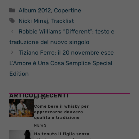
Categorie
Album 2012
,
Copertine
Tag
Nicki Minaj
,
Tracklist
Robbie Williams “Different”: testo e
traduzione del nuovo singolo
Tiziano Ferro: il 20 novembre esce
L’Amore è Una Cosa Semplice Special
Edition
ARTICOLI RECENTI
NEWS
Come bere il whisky per
apprezzarne davvero
qualità e tradizione
NEWS
Ha tenuto il figlio senza