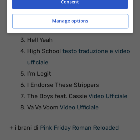
Consent
Up In Flames
video ufficiale
Manage options
Freedom
audio
Hell Yeah
High School
testo traduzione e video
ufficiale
I’m Legit
I Endorse These Strippers
The Boys feat. Cassie
Video Ufficiale
Va Va Voom
Video Ufficiale
+ i brani di
Pink Friday Roman Reloaded