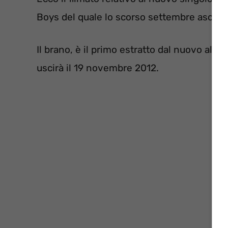
Boys del quale lo scorso settembre ascolt
Il brano, è il primo estratto dal nuovo alb
uscirà il 19 novembre 2012.