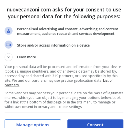
nuovecanzoni.com asks for your consent to use
ammo l’
audio
.
your personal data for the following purposes:
um
Pink Friday Roman Reloaded: The Re-Up
che
Personalised advertising and content, advertising and content
measurement, audience research and services development
Store and/or access information on a device
Learn more
Your personal data will be processed and information from your device
(cookies, unique identifiers, and other device data) may be stored by,
accessed by and shared with 319 partners, or used specifically by this
site. We and our partners may use precise geolocation data.
List of
partners.
Some vendors may process your personal data on the basis of legitimate
interest, which you can object to by managing your options below. Look
for a link at the bottom of this page or in the site menu to manage or
withdraw consent in privacy and cookie settings.
Manage options
Consent