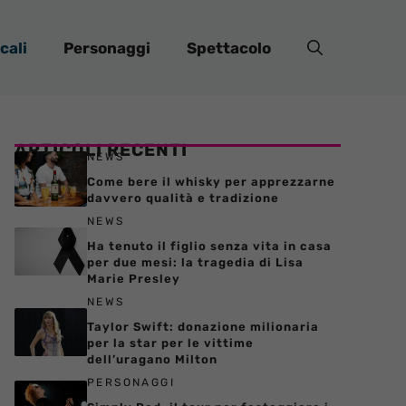
cali
Personaggi
Spettacolo
ARTICOLI RECENTI
NEWS
Come bere il whisky per apprezzarne
davvero qualità e tradizione
NEWS
Ha tenuto il figlio senza vita in casa
per due mesi: la tragedia di Lisa
Marie Presley
NEWS
Taylor Swift: donazione milionaria
per la star per le vittime
dell’uragano Milton
PERSONAGGI