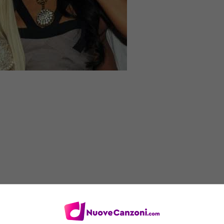
Nicki Minaj
featuring
Cassie
che si intitola The