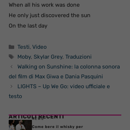
When all his work was done
He only just discovered the sun
On the last day
Categorie
Testi
,
Video
Tag
Moby
,
Skylar Grey
,
Traduzioni
Walking on Sunshine: la colonna sonora
del film di Max Giwa e Dania Pasquini
LIGHTS – Up We Go: video ufficiale e
testo
ARTICOLI RECENTI
NEWS
Come bere il whisky per