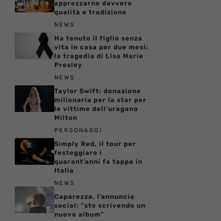
apprezzarne davvero
qualità e tradizione
NEWS
Ha tenuto il figlio senza
vita in casa per due mesi:
la tragedia di Lisa Marie
Presley
NEWS
Taylor Swift: donazione
milionaria per la star per
le vittime dell’uragano
Milton
PERSONAGGI
Simply Red, il tour per
festeggiare i
quarant’anni fa tappa in
Italia
NEWS
Caparezza, l’annuncio
social: “sto scrivendo un
nuovo album”