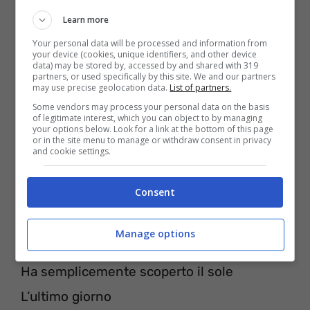
Learn more
Your personal data will be processed and information from
your device (cookies, unique identifiers, and other device
data) may be stored by, accessed by and shared with 319
partners, or used specifically by this site. We and our partners
may use precise geolocation data.
List of partners.
Some vendors may process your personal data on the basis
of legitimate interest, which you can object to by managing
E l’ultimo giorno
your options below. Look for a link at the bottom of this page
or in the site menu to manage or withdraw consent in privacy
Uscì il sole
and cookie settings.
Ha appena scoperto il sole
Consent
L’ultimo giorno
E l’ultimo giorno
Manage options
Quando tutto il suo lavoro è stato fatto
Ha semplicemente scoperto il sole
L’ultimo giorno