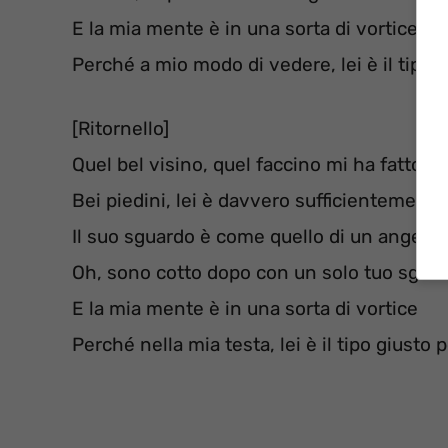
E la mia mente è in una sorta di vortice
Perché a mio modo di vedere, lei è il tipo 
[Ritornello]
Quel bel visino, quel faccino mi ha fatto 
Bei piedini, lei è davvero sufficientement
Il suo sguardo è come quello di un angelo
Oh, sono cotto dopo con un solo tuo sgua
E la mia mente è in una sorta di vortice
Perché nella mia testa, lei è il tipo giusto 