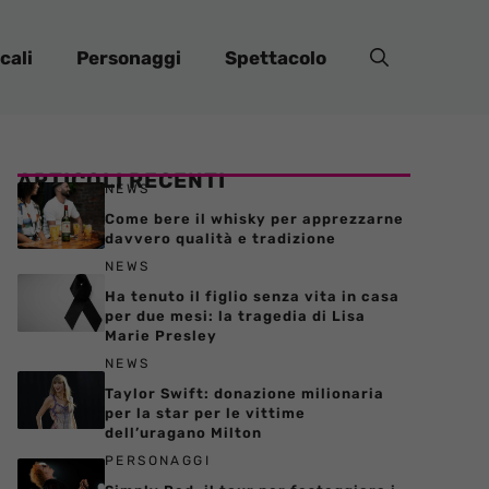
cali
Personaggi
Spettacolo
ARTICOLI RECENTI
NEWS
Come bere il whisky per apprezzarne
davvero qualità e tradizione
NEWS
Ha tenuto il figlio senza vita in casa
per due mesi: la tragedia di Lisa
Marie Presley
NEWS
Taylor Swift: donazione milionaria
per la star per le vittime
dell’uragano Milton
PERSONAGGI