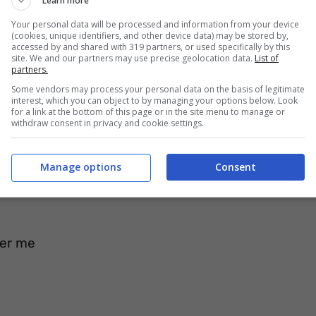
Learn more
Your personal data will be processed and information from your device
(cookies, unique identifiers, and other device data) may be stored by,
giusto per me
accessed by and shared with 319 partners, or used specifically by this
site. We and our partners may use precise geolocation data.
List of
partners.
Some vendors may process your personal data on the basis of legitimate
interest, which you can object to by managing your options below. Look
for a link at the bottom of this page or in the site menu to manage or
innamorare
withdraw consent in privacy and cookie settings.
e dolce da mangiare
Manage options
Consent
rdo
per me