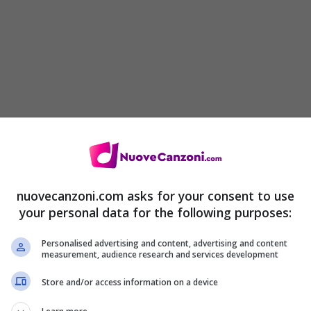
nuovecanzoni.com asks for your consent to use
your personal data for the following purposes:
prendere una cotta
Personalised advertising and content, advertising and content
nte dolce da mangiare
measurement, audience research and services development
Store and/or access information on a device
imasto imbambolato