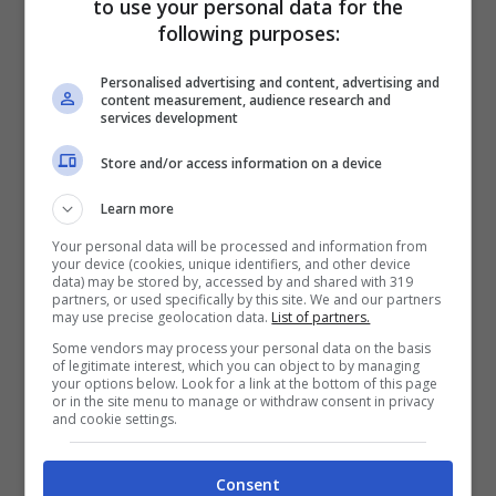
to use your personal data for the
following purposes:
Personalised advertising and content, advertising and
content measurement, audience research and
services development
Se sogni di suonare e cantare canzoni
Store and/or access information on a device
sappi che la doccia può essere un palco
Learn more
e se invece vuoi giocare e segnare i rigori
Your personal data will be processed and information from
allora casa intera diventa uno stadio
your device (cookies, unique identifiers, and other device
data) may be stored by, accessed by and shared with 319
partners, or used specifically by this site. We and our partners
may use precise geolocation data.
List of partners.
Nessuno può dirti chi sarai
Some vendors may process your personal data on the basis
nessuno può dirlo tranne te
of legitimate interest, which you can object to by managing
your options below. Look for a link at the bottom of this page
dipende da quanto ti impegnerai anche se
or in the site menu to manage or withdraw consent in privacy
and cookie settings.
non è facile
Consent