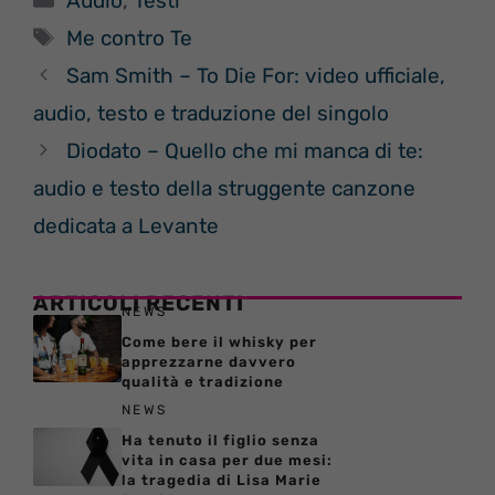
Audio
,
Testi
Tag
Me contro Te
Sam Smith – To Die For: video ufficiale,
audio, testo e traduzione del singolo
Diodato – Quello che mi manca di te:
audio e testo della struggente canzone
dedicata a Levante
ARTICOLI RECENTI
NEWS
Come bere il whisky per
apprezzarne davvero
qualità e tradizione
NEWS
Ha tenuto il figlio senza
vita in casa per due mesi:
la tragedia di Lisa Marie