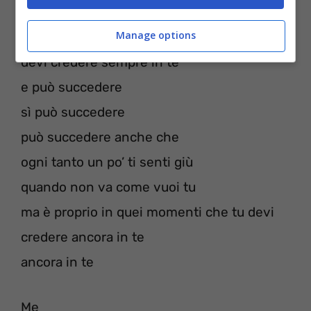
Devi credere
Manage options
devi credere
devi credere sempre in te
e può succedere
sì può succedere
può succedere anche che
ogni tanto un po’ ti senti giù
quando non va come vuoi tu
ma è proprio in quei momenti che tu devi
credere ancora in te
ancora in te
Me