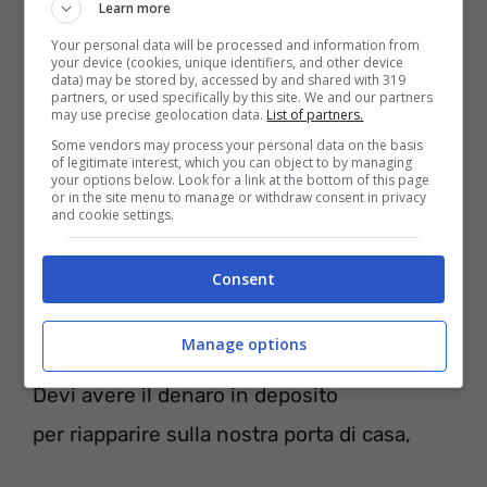
Learn more
Your personal data will be processed and information from
your device (cookies, unique identifiers, and other device
data) may be stored by, accessed by and shared with 319
Riesci a vedere le luci tremolanti, baby?
partners, or used specifically by this site. We and our partners
may use precise geolocation data.
List of partners.
Mettete il bicchiere in aria, con me,
Some vendors may process your personal data on the basis
of legitimate interest, which you can object to by managing
Hola Hola far loro ci ascoltano, ad alta voce,
your options below. Look for a link at the bottom of this page
or in the site menu to manage or withdraw consent in privacy
Il nostro piano è spento, Facciamogli
and cookie settings.
vedere con orgoglio
Consent
malvagio malvagio paese delle meraviglie
Manage options
E ‘come attraversare il Rio Grande,
Devi avere il denaro in deposito
per riapparire sulla nostra porta di casa,