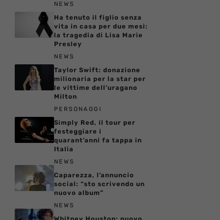
NEWS
Ha tenuto il figlio senza
vita in casa per due mesi:
la tragedia di Lisa Marie
Presley
NEWS
Taylor Swift: donazione
milionaria per la star per
le vittime dell’uragano
Milton
PERSONAGGI
Simply Red, il tour per
festeggiare i
quarant’anni fa tappa in
Italia
NEWS
Caparezza, l’annuncio
social: “sto scrivendo un
nuovo album”
NEWS
Whitney Houston: nuovo