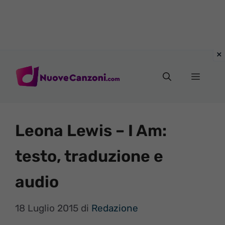
Vai
al
Menu
contenuto
Leona Lewis – I Am:
testo, traduzione e
audio
18 Luglio 2015
di
Redazione