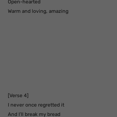
Open-hearted
Warm and loving, amazing
[Verse 4]
I never once regretted it
And I’ll break my bread