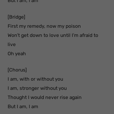
But I am, I am
[Bridge]
First my remedy, now my poison
Won’t get down to love until I’m afraid to
live
Oh yeah
[Chorus]
I am, with or without you
I am, stronger without you
Thought I would never rise again
But I am, I am