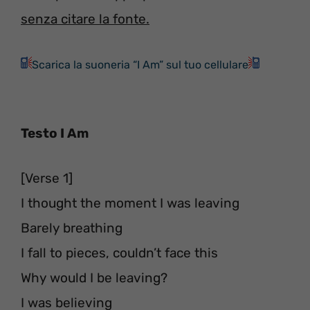
senza citare la fonte.
Scarica la suoneria “I Am” sul tuo cellulare
Testo I Am
[Verse 1]
I thought the moment I was leaving
Barely breathing
I fall to pieces, couldn’t face this
Why would I be leaving?
I was believing