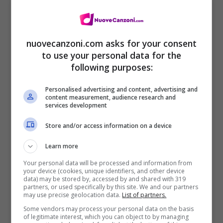
Prima il mio rimedio, ora il mio veleno
Non arriverò ad amare fin quando avrò
paura di vivere
nuovecanzoni.com asks for your consent
to use your personal data for the
Oh sì
following purposes:
[Ritornello]
Personalised advertising and content, advertising and
content measurement, audience research and
Io sono, con o senza di te
services development
Io sono, più forte senza di te
Store and/or access information on a device
Pensavo che non sarei mai risorta
Learn more
Ma io sono, io sono
Your personal data will be processed and information from
your device (cookies, unique identifiers, and other device
data) may be stored by, accessed by and shared with 319
partners, or used specifically by this site. We and our partners
may use precise geolocation data.
List of partners.
Some vendors may process your personal data on the basis
of legitimate interest, which you can object to by managing