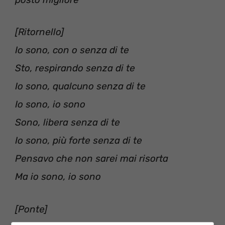
[Ritornello]
Io sono, con o senza di te
Sto, respirando senza di te
Io sono, qualcuno senza di te
Io sono, io sono
Sono, libera senza di te
Io sono, più forte senza di te
Pensavo che non sarei mai risorta
Ma io sono, io sono
[Ponte]