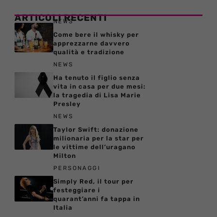
ARTICOLI RECENTI
NEWS
Come bere il whisky per
apprezzarne davvero
qualità e tradizione
NEWS
Ha tenuto il figlio senza
vita in casa per due mesi:
la tragedia di Lisa Marie
Presley
NEWS
Taylor Swift: donazione
milionaria per la star per
le vittime dell’uragano
Milton
PERSONAGGI
Simply Red, il tour per
festeggiare i
quarant’anni fa tappa in
Italia