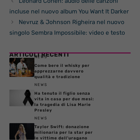
Leonard Cohen: audio delle canzoni
incluse nel nuovo album You Want It Darker
Nevruz & Johnson Righeira nel nuovo
singolo Sembra Impossibile: video e testo
ARTICOLI RECENTI
NEWS
Come bere il whisky per
apprezzarne davvero
qualità e tradizione
NEWS
Ha tenuto il figlio senza
vita in casa per due mesi:
la tragedia di Lisa Marie
Presley
NEWS
Taylor Swift: donazione
milionaria per la star per
le vittime dell’uragano