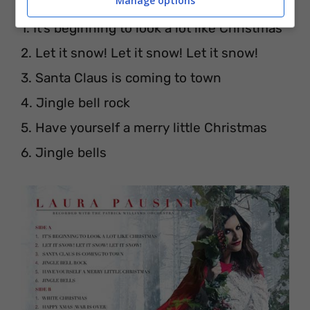
Manage options
1. It’s beginning to look a lot like Christmas
2. Let it snow! Let it snow! Let it snow!
3. Santa Claus is coming to town
4. Jingle bell rock
5. Have yourself a merry little Christmas
6. Jingle bells