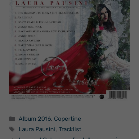
Categorie
Album 2016
,
Copertine
Tag
Laura Pausini
,
Tracklist