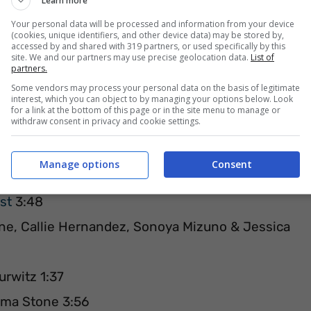
Learn more
Your personal data will be processed and information from your device
(cookies, unique identifiers, and other device data) may be stored by,
accessed by and shared with 319 partners, or used specifically by this
site. We and our partners may use precise geolocation data.
List of
partners.
Some vendors may process your personal data on the basis of legitimate
interest, which you can object to by managing your options below. Look
for a link at the bottom of this page or in the site menu to manage or
withdraw consent in privacy and cookie settings.
Manage options
Consent
st
3:48
e, Callie Hernandez, Sonoya Mizuno & Jessica
urwitz 1:37
mma Stone 3:56