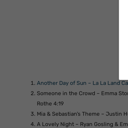
Another Day of Sun – La La Land Ca
Someone in the Crowd – Emma Ston
Rothe 4:19
Mia & Sebastian’s Theme – Justin H
A Lovely Night – Ryan Gosling & E