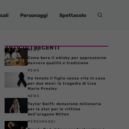
cali
Personaggi
Spettacolo
ARTICOLI RECENTI
NEWS
Come bere il whisky per apprezzarne
davvero qualità e tradizione
NEWS
Ha tenuto il figlio senza vita in casa
per due mesi: la tragedia di Lisa
Marie Presley
NEWS
Taylor Swift: donazione milionaria
per la star per le vittime
dell’uragano Milton
PERSONAGGI