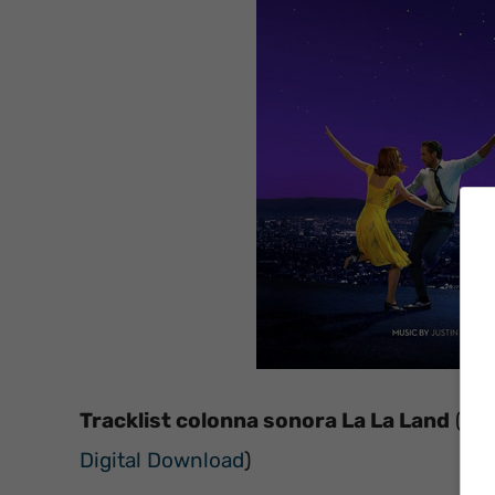
Tracklist colonna sonora La La Land
(Rep
Digital Download
)