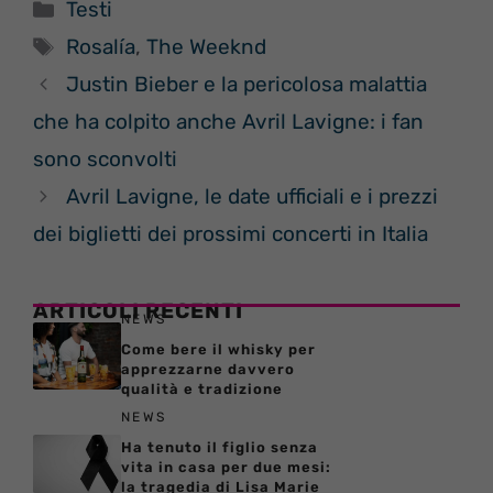
Categorie
Testi
Tag
Rosalía
,
The Weeknd
Justin Bieber e la pericolosa malattia
che ha colpito anche Avril Lavigne: i fan
sono sconvolti
Avril Lavigne, le date ufficiali e i prezzi
dei biglietti dei prossimi concerti in Italia
ARTICOLI RECENTI
NEWS
Come bere il whisky per
apprezzarne davvero
qualità e tradizione
NEWS
Ha tenuto il figlio senza
vita in casa per due mesi:
la tragedia di Lisa Marie