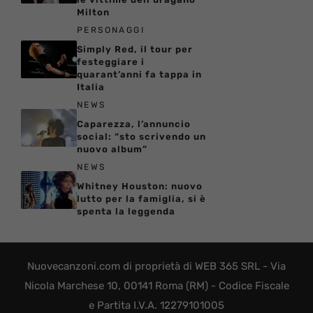
Milton
PERSONAGGI
Simply Red, il tour per
festeggiare i
quarant’anni fa tappa in
Italia
NEWS
Caparezza, l’annuncio
social: “sto scrivendo un
nuovo album”
NEWS
Whitney Houston: nuovo
lutto per la famiglia, si è
spenta la leggenda
Nuovecanzoni.com di proprietà di WEB 365 SRL - Via
Nicola Marchese 10, 00141 Roma (RM) - Codice Fiscale
e Partita I.V.A. 12279101005