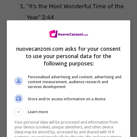
“It’s the Most Wonderful Time of the
Year” 2:44
“Santa Claus is Coming to Town”
(feat. Frank Sinatra) 2:15
nuovecanzoni.com asks for your consent
“Winter Wonderland” 1:53
to use your personal data for the
“Christmas Wrapping” (con Iggy Pop)
following purposes:
5:05
Personalised advertising and content, advertising and
content measurement, audience research and
“Only You” (feat. James Corden)
3:05
services development
“I’m Gonna Be Warm This Winter”
Store and/or access information on a device
2:29
Learn more
“
Every Day’s Like Christmas
” 4:12
Your personal data will be processed and information from
“Let It Snow” 1:56
your device (cookies, unique identifiers, and other device
data) may be stored by, accessed by and shared with 319
partners, or used specifically by this site. We and our partners