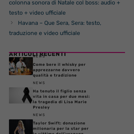
colonna sonora di Natale col boss: audio +
testo + video ufficiale
Havana – Que Sera, Sera: testo,
traduzione e video ufficiale
ARTICOLI RECENTI
NEWS
Come bere il whisky per
apprezzarne davvero
qualità e tradizione
NEWS
Ha tenuto il figlio senza
vita in casa per due mesi:
la tragedia di Lisa Marie
Presley
NEWS
Taylor Swift: donazione
milionaria per la star per
le vittime dell’uragano