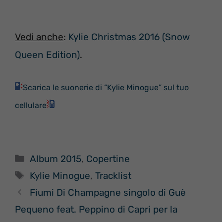
Vedi anche
:
Kylie Christmas 2016 (Snow
Queen Edition)
.
Scarica le suonerie di “Kylie Minogue” sul tuo
cellulare
Categorie
Album 2015
,
Copertine
Tag
Kylie Minogue
,
Tracklist
Fiumi Di Champagne singolo di Guè
Pequeno feat. Peppino di Capri per la