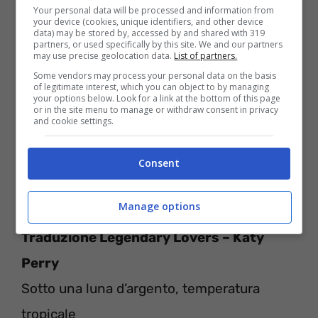
Your personal data will be processed and information from
your device (cookies, unique identifiers, and other device
data) may be stored by, accessed by and shared with 319
Take me down to the river
partners, or used specifically by this site. We and our partners
may use precise geolocation data.
List of partners.
Underneath the blood on sun
Some vendors may process your personal data on the basis
of legitimate interest, which you can object to by managing
Say my name like a scripture
your options below. Look for a link at the bottom of this page
or in the site menu to manage or withdraw consent in privacy
Keep my heart beating like a drum
and cookie settings.
Consent
Legendary lovers, we could be legendary
Legendary lovers, we should be legendary
Manage options
Traduzione Legendary Lovers – Katy
Perry
Sotto una luna d’argento, temperatura
tropicale