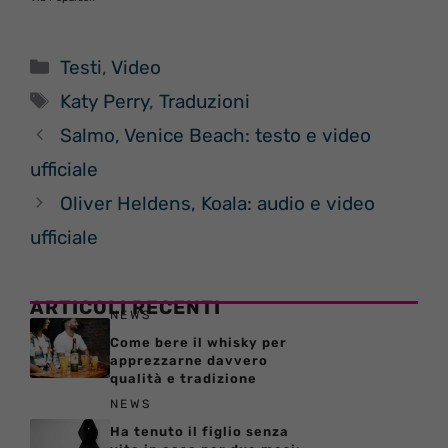
Categorie
Testi
,
Video
Tag
Katy Perry
,
Traduzioni
Salmo, Venice Beach: testo e video
ufficiale
Oliver Heldens, Koala: audio e video
ufficiale
ARTICOLI RECENTI
NEWS
Come bere il whisky per
apprezzarne davvero
qualità e tradizione
NEWS
Ha tenuto il figlio senza