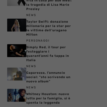
vita in casa per due mesi:
la tragedia di Lisa Marie
Presley
NEWS
Taylor Swift: donazione
milionaria per la star per
le vittime dell’uragano
Milton
PERSONAGGI
Simply Red, il tour per
festeggiare i
quarant’anni fa tappa in
Italia
NEWS
Caparezza, l’annuncio
social: “sto scrivendo un
nuovo album”
NEWS
Whitney Houston: nuovo
lutto per la famiglia, si è
spenta la leggenda