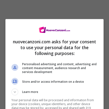
[Verso 2]
nuovecanzoni.com asks for your consent
Stai andando via
to use your personal data for the
following purposes:
Senza alcun dubbio, cosa sta succedendo
baby?
Personalised advertising and content, advertising and
content measurement, audience research and
services development
Lo vedo nei tuoi occhi
Molto distanti e mi sta facendo impazzire
Store and/or access information on a device
Dimmi solo dove vai
Learn more
Perché ho solo bisogno di sapere, ti predo
Your personal data will be processed and information from
your device (cookies, unique identifiers, and other device
dimmelo
data) may be stored by, accessed by and shared with 319