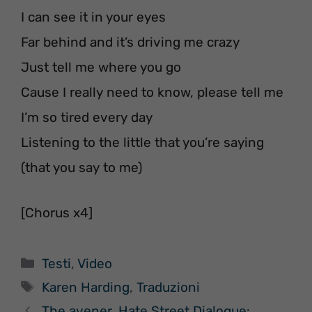
I can see it in your eyes
Far behind and it’s driving me crazy
Just tell me where you go
Cause I really need to know, please tell me
I’m so tired every day
Listening to the little that you’re saying
(that you say to me)
[Chorus x4]
Categorie
Testi
,
Video
Tag
Karen Harding
,
Traduzioni
The avener, Hate Street Dialogue: