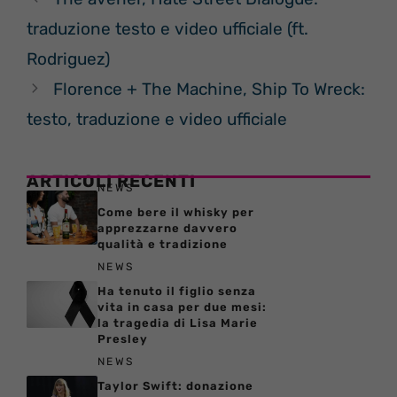
traduzione testo e video ufficiale (ft.
Rodriguez)
Florence + The Machine, Ship To Wreck:
testo, traduzione e video ufficiale
ARTICOLI RECENTI
NEWS
Come bere il whisky per
apprezzarne davvero
qualità e tradizione
NEWS
Ha tenuto il figlio senza
vita in casa per due mesi:
la tragedia di Lisa Marie
Presley
NEWS
Taylor Swift: donazione