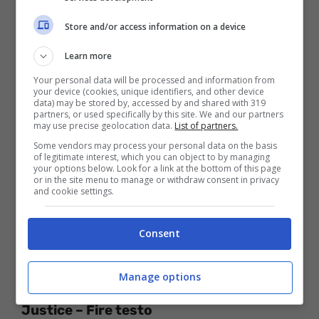
Fuoco
Store and/or access information on a device
Fuoco, queste notti sono piene di fuoco
Learn more
Fuoco
Your personal data will be processed and information from
Fuoco, senti la febbre prendere il controllo
your device (cookies, unique identifiers, and other device
data) may be stored by, accessed by and shared with 319
Queste notti sono piene di fuoco
partners, or used specifically by this site. We and our partners
may use precise geolocation data.
List of partners.
Fuoco
Some vendors may process your personal data on the basis
of legitimate interest, which you can object to by managing
Queste notti sono piene di fuoco
your options below. Look for a link at the bottom of this page
or in the site menu to manage or withdraw consent in privacy
Fuoco
and cookie settings.
Senti la febbre prendere il controllo
Consent
Manage options
Justice – Fire testo