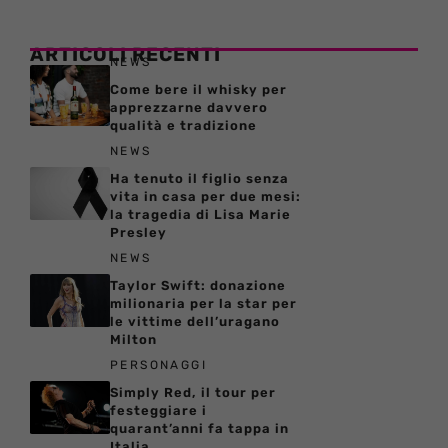
ARTICOLI RECENTI
NEWS
Come bere il whisky per
apprezzarne davvero
qualità e tradizione
NEWS
Ha tenuto il figlio senza
vita in casa per due mesi:
la tragedia di Lisa Marie
Presley
NEWS
Taylor Swift: donazione
milionaria per la star per
le vittime dell’uragano
Milton
PERSONAGGI
Simply Red, il tour per
festeggiare i
quarant’anni fa tappa in
Italia