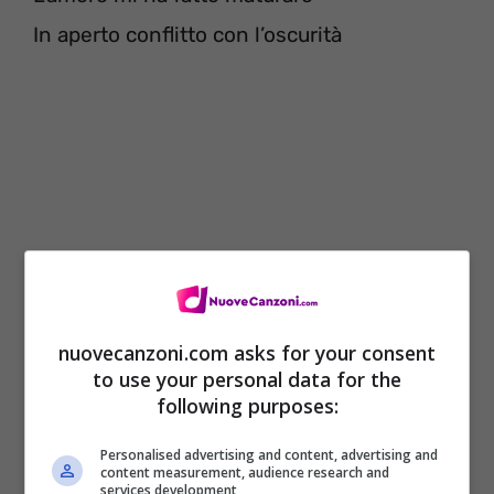
In aperto conflitto con l’oscurità
nuovecanzoni.com asks for your consent
to use your personal data for the
Queste notti sono piene di fuoco
following purposes:
Fuoco
Personalised advertising and content, advertising and
Queste notti sono piene di fuoco
content measurement, audience research and
services development